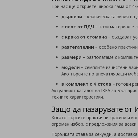
При нас ще откриете широка гама от 4-
дървени
– класическата визия на
с плот от ПДЧ
– този материал е л
с крака от стомана
– създават ус
разтегателни
– особено практичн
размери
– разполагаме с компактн
модели
– семплите изчистени вари
Ако търсите по-впечатляващи
меб
в комплект с 4 стола
– готови ре
Актуалният каталог на IKEA за България
техните характеристики.
Защо да пазарувате от 
Когато търсите практични красиви и из
огромен избор, с предложения за всеки
Поръчката става за секунди, а доставка