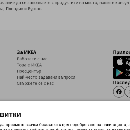
елание да се запознаете с продуктите на място, нашите консул
а, Пловдив и Бургас.
За ИКЕА
Прилож
Работете с нас
Това е ИКЕА
Пресцентър
Най-често задавани въпроси
Послед
Свържете се с нас
Faceb
квитки
 да приемете всички бисквитки с цел подобряване на навигацията,
тки (Cookies)
Избор на настройки за използване на бисквитки
Условия за п