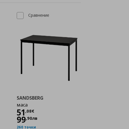
Сравнение
SANDSBERG
маса
Цена
51,08 €
51
,
08
€
99
,
90
лв
260 точки