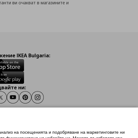
танти ви очакват в магазините и
ение IKEA Bulgaria:
вайте ни:
ook
Twitter
Youtube
Pinterest
Instagram
 анализ на посещенията и подобряване на маркетинговите ни
олзване на ikea.bg