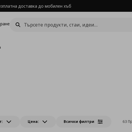
езплатна доставка до мобилен хъб
ране
а
т:
Цена:
Всички филтри
63 П