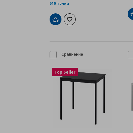
510 точки
Добави в кошницата
Добави към списъка с любими
Сравнение
Top Seller