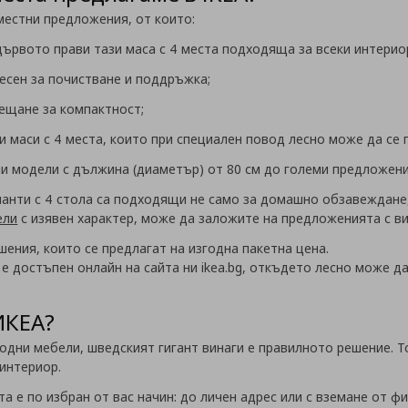
местни предложения, от които:
 дървото прави тази маса с 4 места подходяща за всеки интерио
есен за почистване и поддръжка;
ещане за компактност;
и маси с 4 места, които при специален повод лесно може да се 
и модели с дължина (диаметър) от 80 см до големи предложения
анти с 4 стола са подходящи не само за домашно обзавеждане, 
ели
с изявен характер, може да заложите на предложенията с в
шения, които се предлагат на изгодна пакетна цена.
 е достъпен онлайн на сайта ни ikea.bg, откъдето лесно може 
ИКЕА?
годни мебели, шведският гигант винаги е правилното решение. Т
 интериор.
та е по избран от вас начин: до личен адрес или с вземане от фи