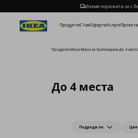
Вземи поръчката си с б
Продукти
Стаи
Оферти
Услуги
Проекти
Продукти
›
Маси
›
Маси за трапезария
›
До 4 мест
До 4 места
Подреди по
Цвя