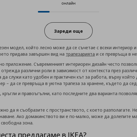
онлайн
12 от 63 продукта налични онла
Progress:
Зареди още
езен модел, който лесно може да се съчетае с всеки интериор 
което придава завършен вид на
трапезарията
и се превръща в не
но приложение. Съвременният интериорен дизайн често позволя
отрежда различни роли в зависимост от контекста през различ
 да служи като удобен и практичен кът за работа, върху койт
ер – да се превръща в уютна трапеза за хранене, където да се
, кръгли и правоъгълни, като последните два варианта позволя
ажно да я съобразите с пространството, с което разполагате. Н
наване. Ако домакинството ви е по-малко, може да долепите мас
 свободна зона.
места предлагаме в IKEA?