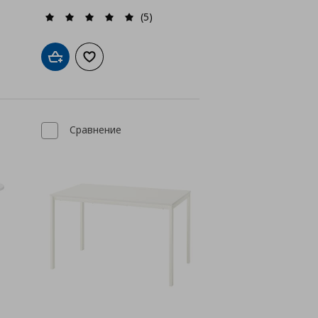
(5)
а с любими
Добави в кошницата
Добави към списъка с любими
Сравнение