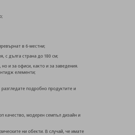
р;
превърнат в 6-местни;
, с дълга страна до 180 см;
но и за офиси, както и за заведения.
интидж елементи;
да разгледате подробно продуктите и
оп качество, модерен семпъл дизайн и
зическите ни обекти. В случай, че имате