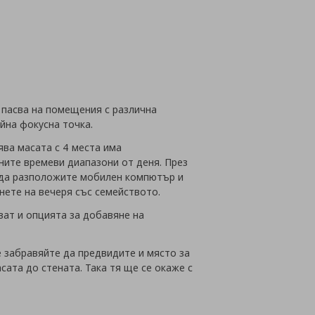
йн
и пасва на помещения с различна
йна фокусна точка.
ва масата с 4 места има
ните времеви диапазони от деня. През
о да разположите мобилен компютър и
днете на вечеря със семейството.
ват и опцията за добавяне на
е забравяйте да предвидите и място за
ата до стената. Така тя ще се окаже с