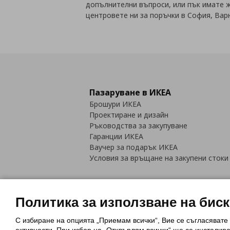
допълнителни въпроси, или пък имате ж
центровете ни за поръчки в София, Варн
Пазаруване в ИКЕА
Брошури ИКЕА
Проектиране и дизайн
Ръководства за закупуване
Гаранции ИКЕА
Ваучер за подарък ИКЕА
Условия за връщане на закупени стоки
Политика за използване на бис
С избиране на опцията „Приемам всички“, Вие се съгласявате
Политика за използване на бискви