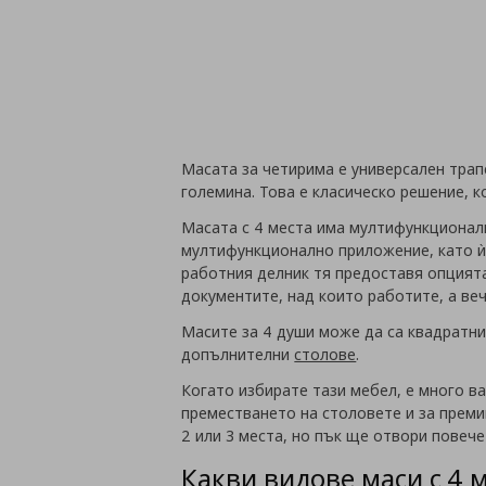
Масата за четирима е универсален трап
големина. Това е класическо решение, 
Масата с 4 места има мултифункционал
мултифункционално приложение, като ѝ 
работния делник тя предоставя опцията
документите, над които работите, а веч
Масите за 4 души може да са квадратни
допълнителни
столове
.
Когато избирате тази мебел, е много в
преместването на столовете и за преми
2 или 3 места, но пък ще отвори повече
Какви видове маси с 4 