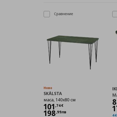
Сравнение
Ново
IK
SKÅLSTA
Ма
маса, 140x80 см
8
Цена
101,74 €
101
,
74
€
1
198
,
99
лв
44