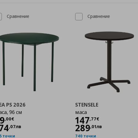
Сравнение
Сравнение
EA PS 2026
STENSELE
са, 96 см
маса
Цена
89,00 €
Цена
147,77 €
9
147
,
00
€
,
77
€
74
289
,
07
лв
,
01
лв
5 точки
740 точки