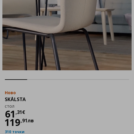
Ново
SKÅLSTA
стол
Цена
61,31 €
61
,
31
€
119
,
91
лв
310 точки