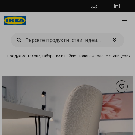
Проследяване на п
Магази
Burge
Camera
Продукти
›
Столове, табуретки и пейки
›
Столове
›
Столове с тапицерия
›
с
Добав