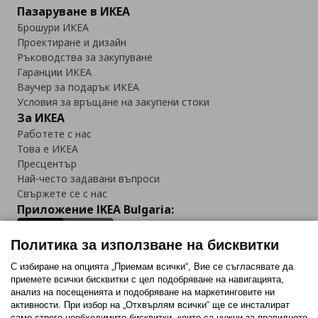
Пазаруване в ИКЕА
Брошури ИКЕА
Проектиране и дизайн
Ръководства за закупуване
Гаранции ИКЕА
Ваучер за подарък ИКЕА
Условия за връщане на закупени стоки
За ИКЕА
Работете с нас
Това е ИКЕА
Пресцентър
Най-често задавани въпроси
Свържете се с нас
Приложение IKEA Bulgaria:
Политика за използване на бисквитки
С избиране на опцията „Приемам всички“, Вие се съгласявате да
приемете всички бисквитки с цел подобряване на навигацията,
Последвайте ни:
анализ на посещенията и подобряване на маркетинговите ни
активности. При избор на „Отхвърлям всички“ ще се инсталират
Facebook
Twitter
Youtube
Pinterest
Instagram
само строго необходимитe бисквитки, които са нужни за правилното