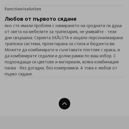
Function/solution
Любов от първото сядане
Ако сте имали проблем с намирането на сродната си душа
от света на мебелите за трапезария, не унивайте - тези
дни свършиха. Серията SKÅLSTA е изцяло персонализирана
трапезна система, проектирана за стила и бюджета ви.
Можете да комбинирате и съчетавате плотове с крака, и
да комбинирате седалки и долни рамки по ваш избор. С
подхождащи си цветове и материали, всяка комбинация
пасва - без догадки, без компромиси. А това е любов от
първо сядане.
Нагоре