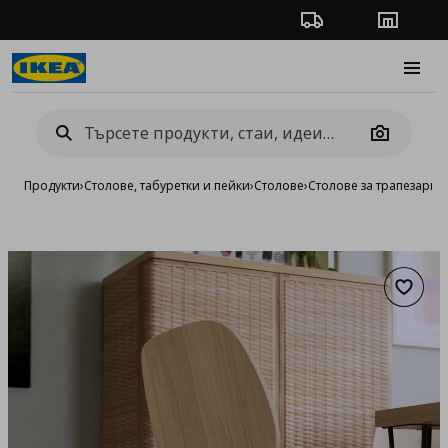
Проследяване на п
Магази
Burge
Camera
Продукти
›
Столове, табуретки и пейки
›
Столове
›
Столове за трапезария
Добав