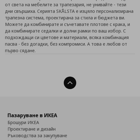
от света на мебелите за трапезария, не унивайте - тези
дни свършиха. Серията SKÅLSTA е изцяло персонализирана
трапезна система, проектирана за стила и бюджета ви.
Можете да комбинирате и съчетавате плотове с крака, и
да комбинирате седалки и долни рамки по ваш избор. С
подхождащи си цветове и материали, всяка комбинация
пасва - без догадки, без компромиси. А това е любов от
първо сядане.
Нагоре
Пазаруване в ИКЕА
Брошури ИКЕА
Проектиране и дизайн
Ръководства за закупуване