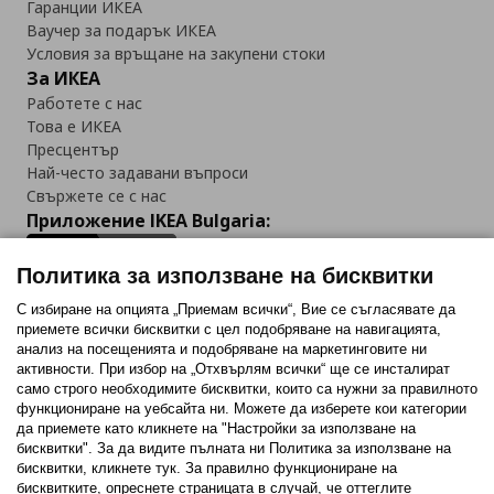
Гаранции ИКЕА
Ваучер за подарък ИКЕА
Условия за връщане на закупени стоки
За ИКЕА
Работете с нас
Това е ИКЕА
Пресцентър
Най-често задавани въпроси
Свържете се с нас
Приложение IKEA Bulgaria:
Политика за използване на бисквитки
С избиране на опцията „Приемам всички“, Вие се съгласявате да
приемете всички бисквитки с цел подобряване на навигацията,
Последвайте ни:
анализ на посещенията и подобряване на маркетинговите ни
активности. При избор на „Отхвърлям всички“ ще се инсталират
Facebook
Twitter
Youtube
Pinterest
Instagram
само строго необходимитe бисквитки, които са нужни за правилното
функциониране на уебсайта ни. Можете да изберете кои категории
да приемете като кликнете на "Настройки за използване на
бисквитки". За да видите пълната ни Политика за използване на
бисквитки, кликнете тук. За правилно функциониране на
бисквитките, опреснете страницата в случай, че оттеглите