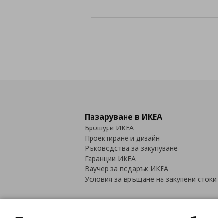
Пазаруване в ИКЕА
Брошури ИКЕА
Проектиране и дизайн
Ръководства за закупуване
Гаранции ИКЕА
Ваучер за подарък ИКЕА
Условия за връщане на закупени стоки