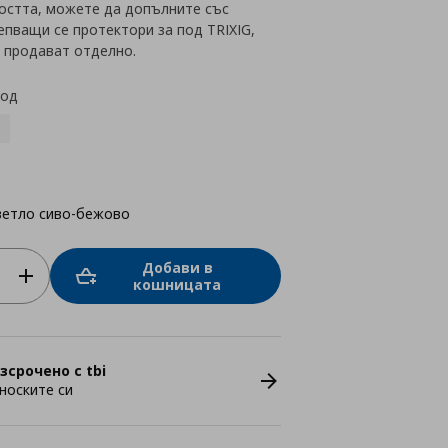
остта, можете да допълните със
пващи се протектори за под TRIXIG,
 продават отделно.
код
ветло сиво-бежово
Добави в
кошницата
зсрочено с tbi
носките си