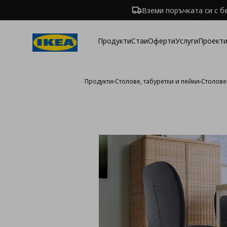
Вземи поръчката си с б
Продукти
Стаи
Оферти
Услуги
Проекти
Продукти
›
Столове, табуретки и пейки
›
Столове