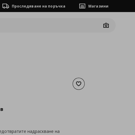
Проследяване на поръчка
Магазини
Camera
Добави към списъка с люб
а
61,31 €
лв
редотвратите надраскване на