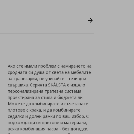
Ако сте имали проблем с намирането на
сродната си душа от света на мебелите
за трапезария, не унивайте - тези дни
свършиха. Серията SKÅLSTA е изцяло
персонализирана трапезна система,
проектирана за стила и бюджета ви.
Можете да комбинирате и съчетавате
плотове с крака, и да комбинирате
седалки и долни рамки по ваш избор. С
подхождащи си цветове и материали,
всяка комбинация пасва - без догадки,