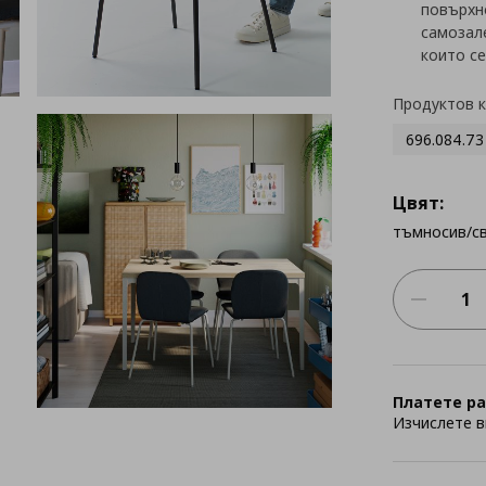
повърхн
самозале
които се
Продуктов 
696.084.73
Цвят:
тъмносив/с
Платете ра
Изчислете в