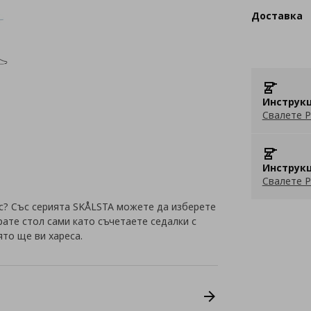
Доставка
Инструкц
Свалете P
Инструкц
Свалете P
ас? Със серията SKÅLSTA можете да изберете
рате стол сами като съчетаете седалки с
ято ще ви хареса.