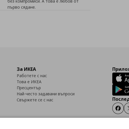
без компромиси. А това е любов от
първо сядане.
За ИКЕА
Прилож
Работете с нас
Това е ИКЕА
Пресцентър
Най-често задавани въпроси
Послед
Свържете се с нас
Faceb