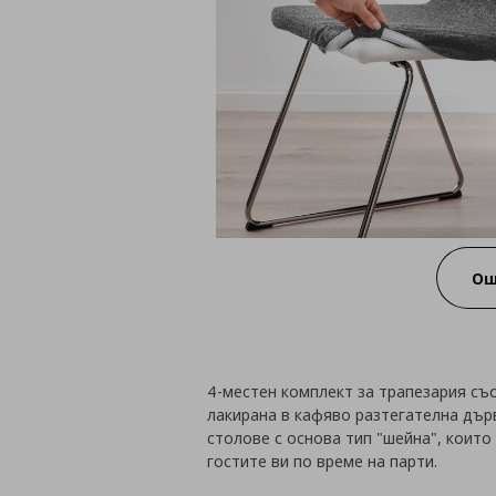
Ощ
4-местен комплект за трапезария съ
лакирана в кафяво разтегателна дърв
столове с основа тип "шейна", коит
гостите ви по време на парти.