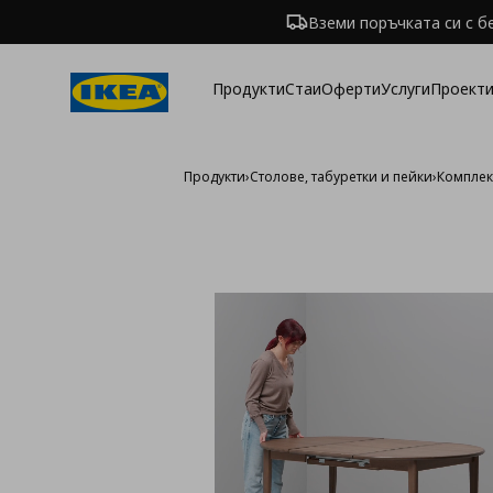
Вземи поръчката си с б
Продукти
Стаи
Оферти
Услуги
Проекти
Продукти
›
Столове, табуретки и пейки
›
Комплек