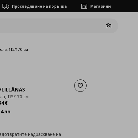
Проследяване на поръчка
Магазини
Camera
тола, 115/170 см
Добави към списъка с люб
/LILLÅNÄS
ла, 115/170 см
а
1044,64 €
64
€
14
лв
редотвратите надраскване на