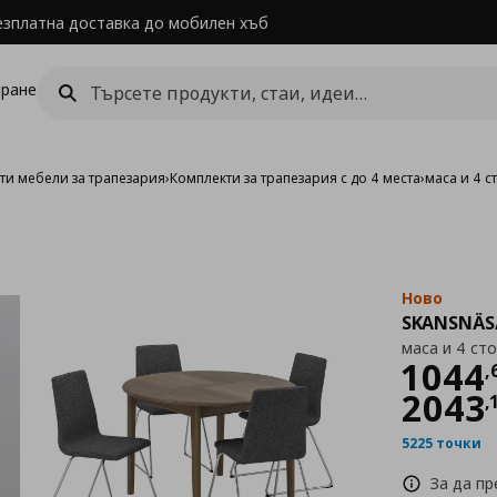
езплатна доставка до мобилен хъб
ране
ти мебели за трапезария
›
Комплекти за трапезария с до 4 места
›
маса и 4 с
Ново
SKANSNÄS
маса и 4 сто
Цен
1044
,
2043
,
5225 точки
За да п