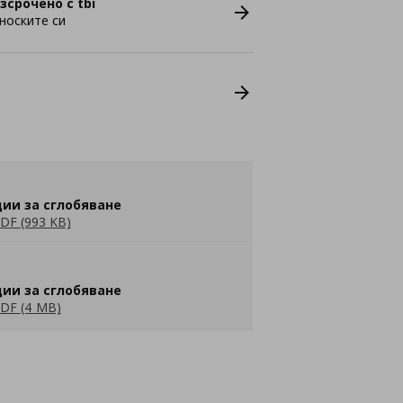
зсрочено с tbi
носките си
ии за сглобяване
DF (993 KB)
ии за сглобяване
DF (4 MB)