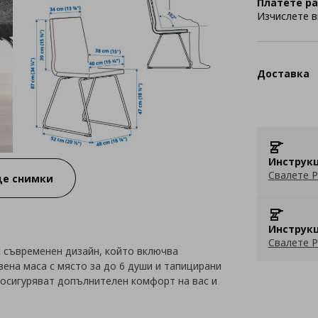
Платете ра
Изчислете в
Доставка
Инструкц
Свалете P
е снимки
Инструкц
Свалете P
с съвременен дизайн, който включва
ена маса с място за до 6 души и тапицирани
о осигуряват допълнителен комфорт на вас и