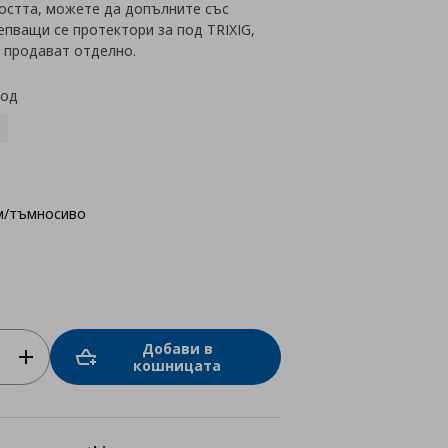
остта, можете да допълните със
пващи се протектори за под TRIXIG,
 продават отделно.
код
м/тъмносиво
Добави в
кошницата