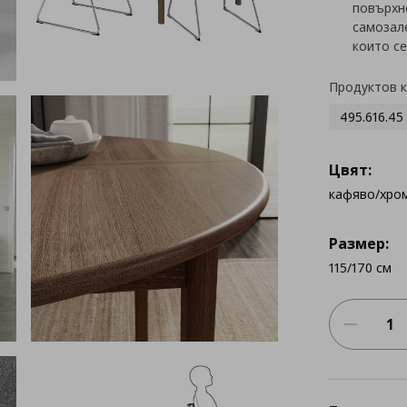
повърхн
самозале
които се
Продуктов 
495.616.45
Цвят:
кафяво/хро
Размер:
115/170 см