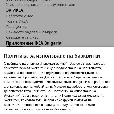
Условия за връщане на закупени стоки
За ИКЕА
Работете с нас
Това е ИКЕА
Пресцентър
Най-често задавани въпроси
Свържете се с нас
Приложение IKEA Bulgaria:
Политика за използване на бисквитки
С избиране на опцията „Приемам всички“, Вие се съгласявате да
приемете всички бисквитки с цел подобряване на навигацията,
Последвайте ни:
анализ на посещенията и подобряване на маркетинговите ни
активности. При избор на „Отхвърлям всички“ ще се инсталират
Facebook
Twitter
Youtube
Pinterest
Instagram
само строго необходимитe бисквитки, които са нужни за правилното
функциониране на уебсайта ни. Можете да изберете кои категории
да приемете като кликнете на "Настройки за използване на
бисквитки". За да видите пълната ни Политика за използване на
бисквитки, кликнете тук. За правилно функциониране на
бисквитките, опреснете страницата в случай, че оттеглите
съгласието си за използване на бисквитки.
Политика за използване на бисквитки (Cookies)