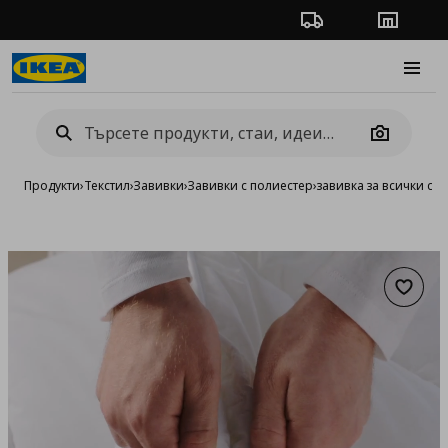
Проследяване на п
Магази
Burge
Camera
Продукти
›
Текстил
›
Завивки
›
Завивки с полиестер
›
завивка за всички се
Добав