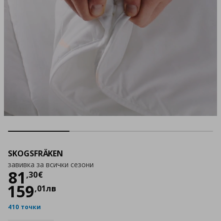
SKOGSFRÄKEN
завивка за всички сезони
Цена
81,30 €
81
,
30
€
159
,
01
лв
410 точки