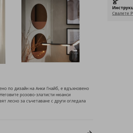
Инструкц
Свалете P
о по дизайн на Анки Гнайб, е вдъхновено
 Неговите розово-златисти нюанси
вят лесно за съчетаване с други огледала