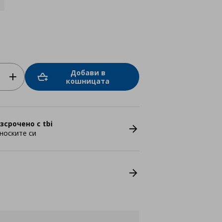
Добави в
кошницата
зсрочено с tbi
носките си