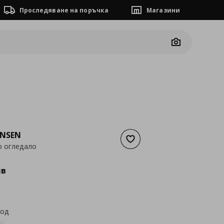
Проследяване на поръчка
Магазини
Camera
NSEN
Добави към списъка с люб
о огледало
а
65,96 €
лв
код