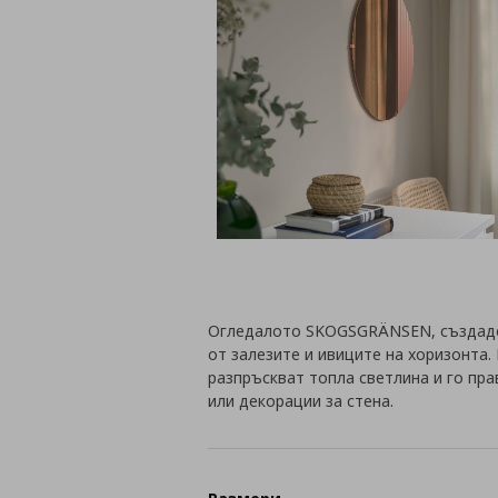
Огледалото SKOGSGRÄNSEN, създаден
от залезите и ивиците на хоризонта.
разпръскват топла светлина и го пра
или декорации за стена.