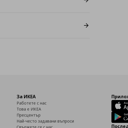
За ИКЕА
Прилож
Работете с нас
Това е ИКЕА
Пресцентър
Най-често задавани въпроси
Послед
Свържете се с нас