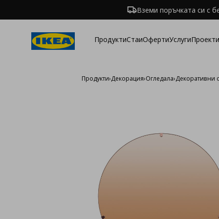
Вземи поръчката си с б
Продукти
Стаи
Оферти
Услуги
Проекти
Продукти
›
Декорация
›
Огледала
›
Декоративни 