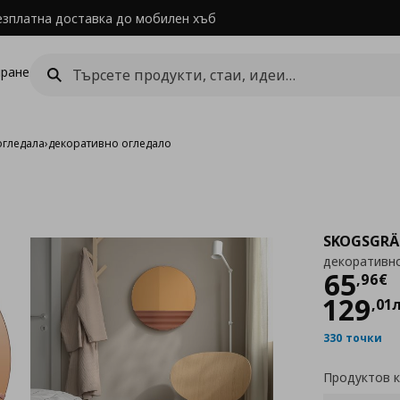
езплатна доставка до мобилен хъб
ране
огледала
›
декоративно огледало
SKOGSGRÄ
декоративн
Цен
65
,
96
€
129
,
01
330 точки
Продуктов 