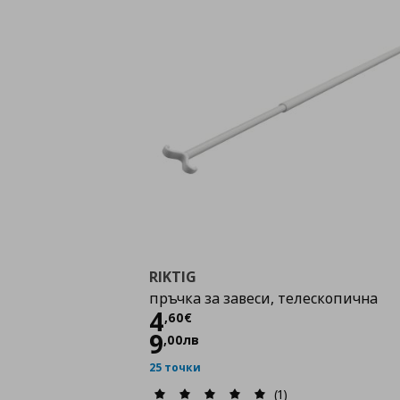
RIKTIG
пръчка за завеси, телескопична
Цена
4,60 €
4
,
60
€
9
,
00
лв
25 точки
(1)