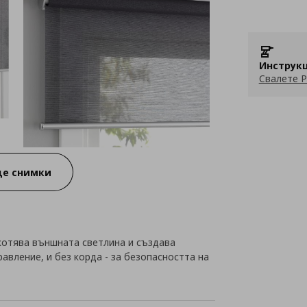
Инструкц
Свалете P
е снимки
котява външната светлина и създава
равление, и без корда - за безопасността на