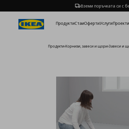
Вземи поръчката си с б
Продукти
Стаи
Оферти
Услуги
Проекти
Продукти
›
Корнизи, завеси и щори
›
Завеси и 