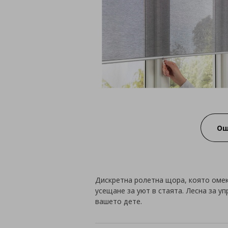
Ощ
Дискретна ролетна щора, която оме
усещане за уют в стаята. Лесна за уп
вашето дете.