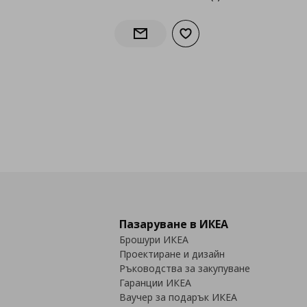
Добави към списъка с лю
Информирай ме за наличност
Пазаруване в ИКЕА
Брошури ИКЕА
Проектиране и дизайн
Ръководства за закупуване
Гаранции ИКЕА
Ваучер за подарък ИКЕА