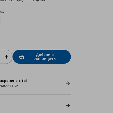
код
Добави в
кошницата
зсрочено с tbi
носките си