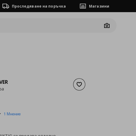
Проследяване на поръчка
Магазини
Camera
VER
Добави към списъка с люб
ра
а
45,97 €
5.0
1 Мнение
star
rating
IKTIG се продава отделно.