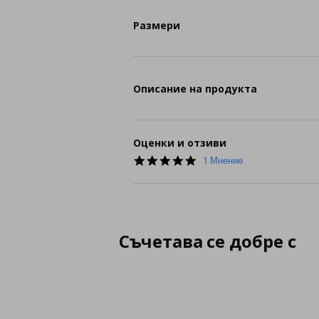
Размери
Описание на продукта
Оценки и отзиви
5.0
1 Мнение
star
rating
Съчетава се добре с