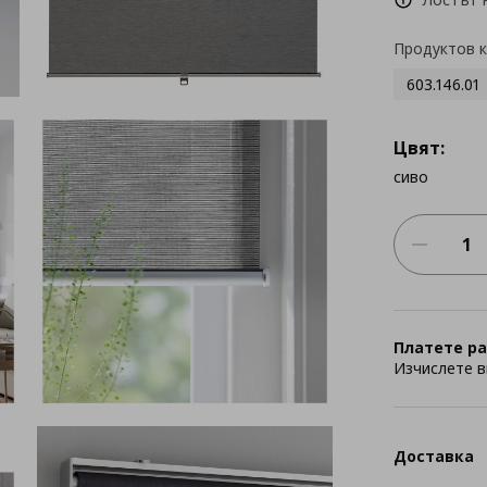
Продуктов 
603.146.01
Цвят:
сиво
Платете ра
Изчислете в
Доставка