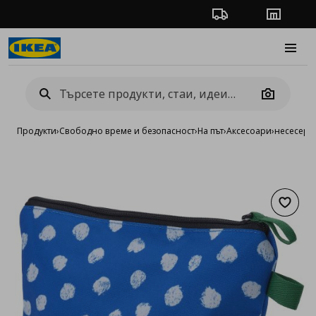
Проследяване на п
Магази
Burge
Camera
Продукти
›
Свободно време и безопасност
›
На път
›
Аксесоари
›
несесер
Добав