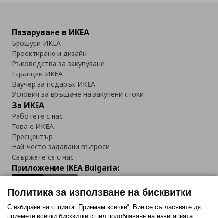
Пазаруване в ИКЕА
Брошури ИКЕА
Проектиране и дизайн
Ръководства за закупуване
Гаранции ИКЕА
Ваучер за подарък ИКЕА
Условия за връщане на закупени стоки
За ИКЕА
Работете с нас
Това е ИКЕА
Пресцентър
Най-често задавани въпроси
Свържете се с нас
Приложение IKEA Bulgaria:
Политика за използване на бисквитки
С избиране на опцията „Приемам всички“, Вие се съгласявате да
приемете всички бисквитки с цел подобряване на навигацията,