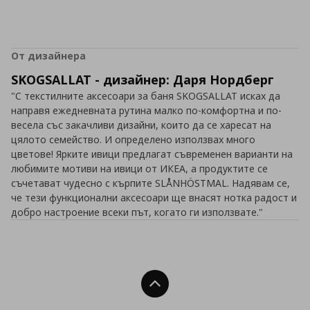
От дизайнера
SKOGSALLAT - дизайнер: Даря Нордберг
"С текстилните аксесоари за баня SKOGSALLAT исках да
направя ежедневната рутина малко по-комфортна и по-
весела със закачливи дизайни, които да се харесат на
цялото семейство. И определено използвах много
цветове! Ярките ивици предлагат съвременен варианти на
любимите мотиви на ивици от ИКЕА, а продуктите се
съчетават чудесно с кърпите SLÅNHÖSTMAL. Надявам се,
че тези функционални аксесоари ще внасят нотка радост и
добро настроение всеки път, когато ги използвате."
Нагоре