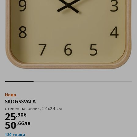
Ново
SKOGSSVALA
стенен часовник, 24x24 см
Цена
25,90 €
25
,
90
€
50
,
66
лв
130 точки