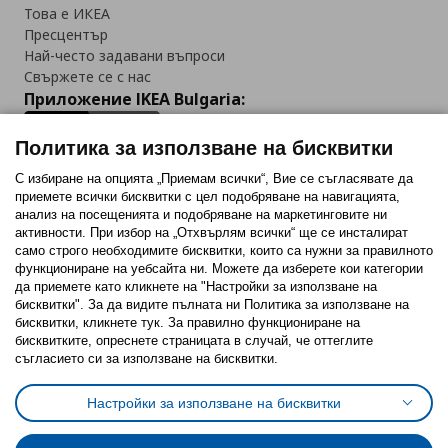
Това е ИКЕА
Пресцентър
Най-често задавани въпроси
Свържете се с нас
Приложение IKEA Bulgaria:
Политика за използване на бисквитки
С избиране на опцията „Приемам всички“, Вие се съгласявате да
приемете всички бисквитки с цел подобряване на навигацията,
Последвайте ни:
анализ на посещенията и подобряване на маркетинговите ни
активности. При избор на „Отхвърлям всички“ ще се инсталират
Facebook
Twitter
Youtube
Pinterest
Instagram
само строго необходимитe бисквитки, които са нужни за правилното
функциониране на уебсайта ни. Можете да изберете кои категории
да приемете като кликнете на "Настройки за използване на
бисквитки". За да видите пълната ни Политика за използване на
бисквитки, кликнете тук. За правилно функциониране на
бисквитките, опреснете страницата в случай, че оттеглите
съгласието си за използване на бисквитки.
Политика за използване на бисквитки (Cookies)
Избор на настройки за използване на бисквитки
Настройки за използване на бисквитки
Условия за ползване на ikea.bg
Обща политика за личните данни
Политика за защита на личните данни на ikea.bg
Общи условия на програма IKEA Family