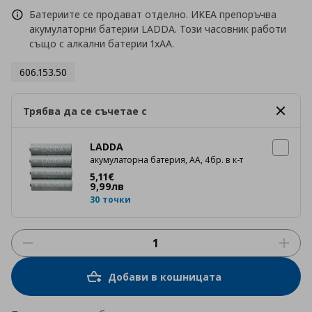
Батериите се продават отделно. ИКЕА препоръчва
акумулаторни батерии LADDA. Този часовник работи
също с алкални батерии 1xAA.
606.153.50
Трябва да се съчетае с
LADDA
акумулаторна батерия, АА, 4бр. в к-т
Цена
5,11 €
5
,
11
€
9
,
99
лв
30 точки
Добави в кошницата