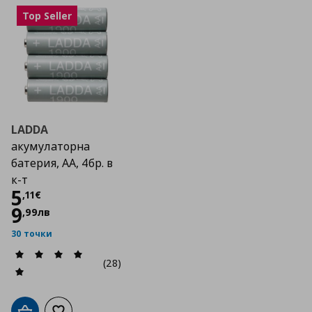
Top Seller
LADDA
акумулаторна
батерия, АА, 4бр. в
к-т
Цена
5,11 €
5
,
11
€
9
,
99
лв
30 точки
(28)