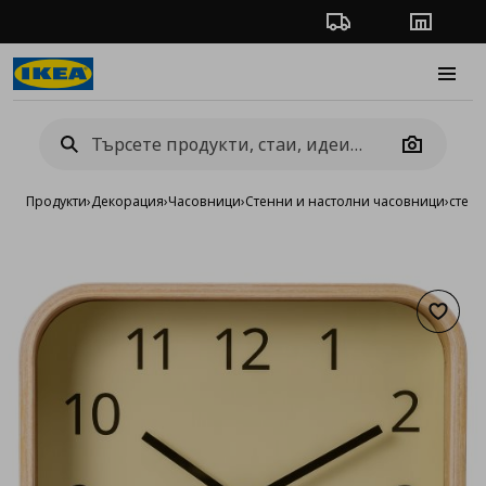
Проследяване на п
Магази
Burge
Camera
Продукти
›
Декорация
›
Часовници
›
Стенни и настолни часовници
›
стене
Добав