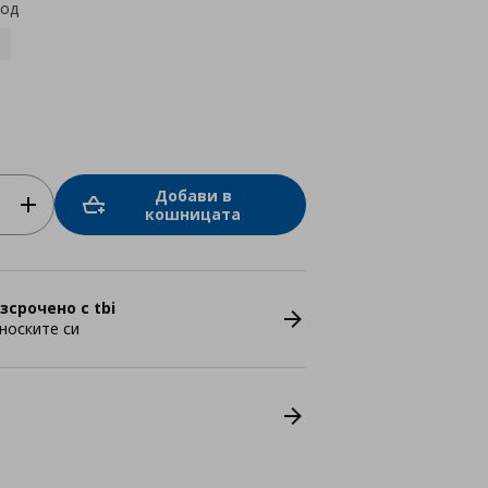
код
Добави в
кошницата
зсрочено с tbi
носките си