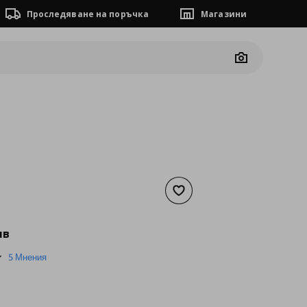
Проследяване на поръчка
Магазини
Camera
Добави към списъка с люб
а
91,52 €
лв
4.6
5 Мнения
star
rating