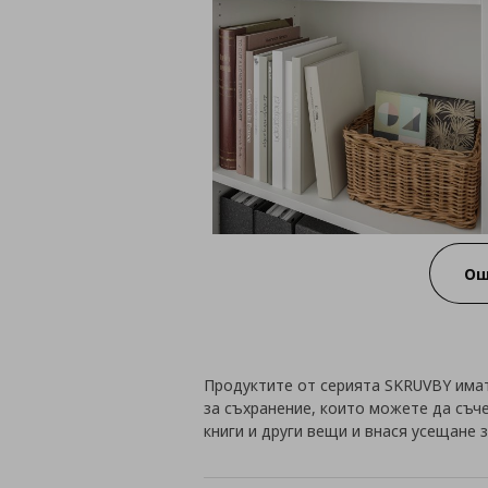
Ощ
Продуктите от серията SKRUVBY имат
за съхранение, които можете да съч
книги и други вещи и внася усещане з