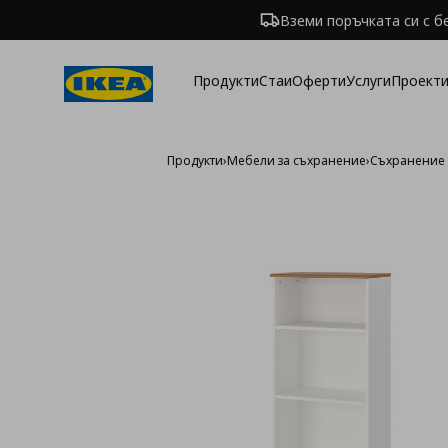
Вземи поръчката си с б
Продукти
Стаи
Оферти
Услуги
Проекти
Продукти
›
Мебели за съхранение
›
Съхранение 