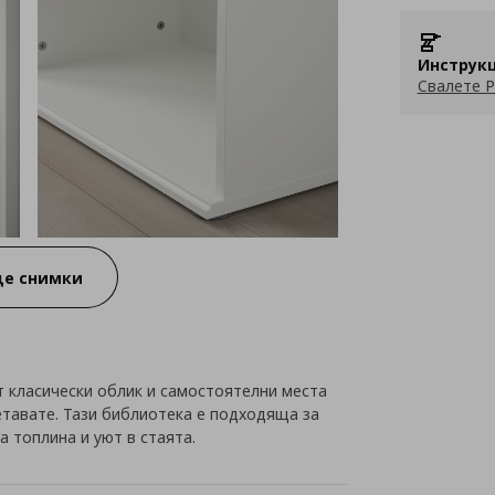
Инструкц
Свалете P
е снимки
 класически облик и самостоятелни места
етавате. Тази библиотека е подходяща за
а топлина и уют в стаята.