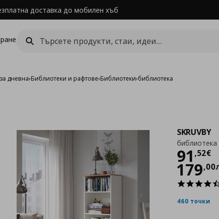
езплатна доставка до мобилен хъб
ране
за дневна
›
Библиотеки и рафтове
›
Библиотеки
›
библиотека
SKRUVBY
библиотека
Цен
91
,
52
€
179
,
00
460 точки