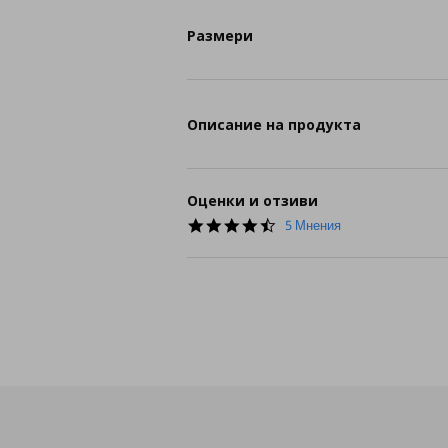
Размери
Описание на продукта
Оценки и отзиви
4.6
5 Мнения
star
rating