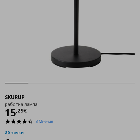
SKURUP
работна лампа
Цена
15,29 €
15
,
29
€
4.7
3 Мнения
star
rating
80 точки