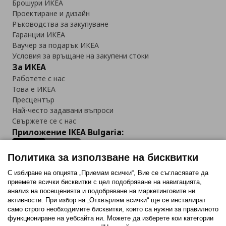
Брошури ИКЕА
Проектиране и дизайн
Ръководства за закупуване
Гаранции ИКЕА
Ваучер за подарък ИКЕА
Условия за връщане на закупени стоки
За ИКЕА
Работете с нас
Това е ИКЕА
Пресцентър
Най-често задавани въпроси
Свържете се с нас
Приложение IKEA Bulgaria:
Политика за използване на бисквитки
С избиране на опцията „Приемам всички“, Вие се съгласявате да
приемете всички бисквитки с цел подобряване на навигацията,
Последвайте ни:
анализ на посещенията и подобряване на маркетинговите ни
активности. При избор на „Отхвърлям всички“ ще се инсталират
Facebook
Twitter
Youtube
Pinterest
Instagram
само строго необходимитe бисквитки, които са нужни за правилното
функциониране на уебсайта ни. Можете да изберете кои категории