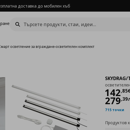
езплатна доставка до мобилен хъб
ране
Смарт осветление за вграждане
›
осветителен комплект
SKYDRAG/
осветителен
Цен
142
,
85
279
,
39
715 точки
Продуктов 