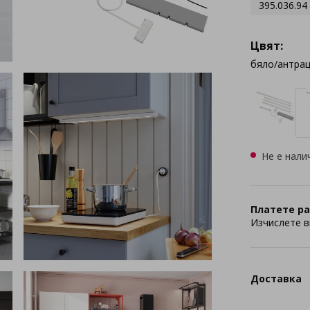
395.036.94
Цвят:
бяло/антра
Не е нали
Платете ра
Изчислете в
Доставка