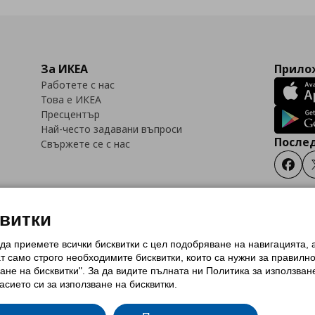
За ИКЕА
Прилож
Работете с нас
Това е ИКЕА
Пресцентър
Най-често задавани въпроси
Послед
Свържете се с нас
Faceb
квитки
 да приемете всички бисквитки с цел подобряване на навигацията,
тки (Cookies)
Избор на настройки за използване на бисквитки
Условия за п
ат само строго необходимитe бисквитки, които са нужни за правилн
Политика за защита на личните данни на ikea.bg
Общи условия на програма
ане на бисквитки". За да видите пълната ни Политика за използван
и на програма IKEA Family
асието си за използване на бисквитки.