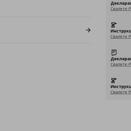
Деклара
Свалете P
Инструкц
Свалете P
Деклара
Свалете P
Инструкц
Свалете P