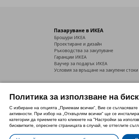
Пазаруване в ИКЕА
Брошури ИКЕА
Проектиране и дизайн
Ръководства за закупуване
Гаранции ИКЕА
Ваучер за подарък ИКЕА
Условия за връщане на закупени стоки
Политика за използване на бис
С избиране на опцията „Приемам всички“, Вие се съгласявате
Политика за използване на бискви
активности. При избор на „Отхвърлям всички“ ще се инсталир
Обща политика за личните данни
категории да приемете като кликнете на "Настройки за използв
Политика за защита на лични данн
бисквитките, опреснете страницата в случай, че оттеглите съгл