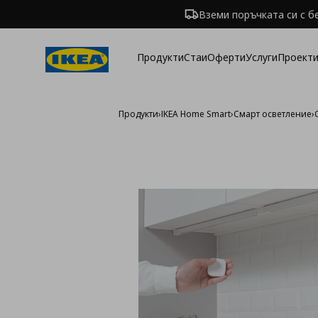
Вземи поръчката си с б
Продукти
Стаи
Оферти
Услуги
Проекти
Продукти
›
IKEA Home Smart
›
Смарт oсветление
›