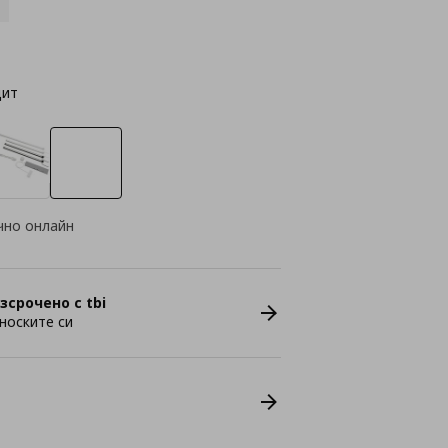
цит
чно онлайн
зсрочено с tbi
носките си