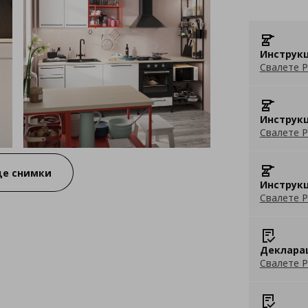
Инструкц
Свалете P
Инструкц
Свалете P
е снимки
Инструкц
Свалете P
Деклара
Свалете P