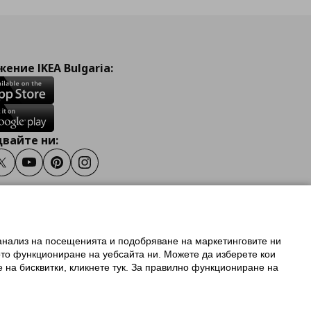
ение IKEA Bulgaria:
вайте ни:
ook
Twitter
Youtube
Pinterest
Instagram
 анализ на посещенията и подобряване на маркетинговите ни
олзване на ikea.bg
ото функциониране на уебсайта ни. Можете да изберете кои
 IKEA Family
е на бисквитки, кликнете тук. За правилно функциониране на