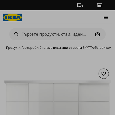
Проследяване на п
Магази
Burge
Camera
Продукти
›
Гардероби
›
Система плъзгащи се врати SKYTTA
›
Готови комб
Добав