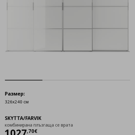
Размер:
326x240 см
SKYTTA/FARVIK
комбинирана плъзгаща се врата
Цена
1027,70 €
1027
,
70
€