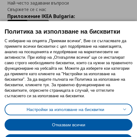
Най-често задавани въпроси
Свържете се с нас
Приложение IKEA Bulgaria:
Политика за използване на бисквитки
С избиране на опцията „Приемам всички“, Вие се съгласявате да
приемете всички бисквитки с цел подобряване на навигацията,
Последвайте ни:
анализ на посещенията и подобряване на маркетинговите ни
активности. При избор на „Отхвърлям всички“ ще се инсталират
Facebook
Twitter
Youtube
Pinterest
Instagram
само строго необходимитe бисквитки, които са нужни за правилното
функциониране на уебсайта ни. Можете да изберете кои категории
да приемете като кликнете на "Настройки за използване на
бисквитки". За да видите пълната ни Политика за използване на
бисквитки, кликнете тук. За правилно функциониране на
бисквитките, опреснете страницата в случай, че оттеглите
съгласието си за използване на бисквитки.
Политика за използване на бисквитки (Cookies)
Избор на настройки за използване на бисквитки
Настройки за използване на бисквитки
Условия за ползване на ikea.bg
Обща политика за личните данни
Политика за защита на личните данни на ikea.bg
Общи условия на програма IKEA Family
Отказвам всички
Политика за защита на лични данни на програма IKEA Family