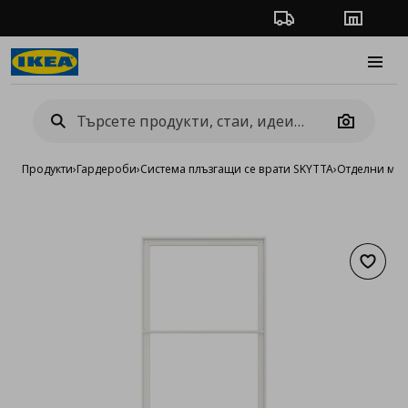
Проследяване на п
Магази
Burge
Camera
Продукти
›
Гардероби
›
Система плъзгащи се врати SKYTTA
›
Отделни мод
Добав