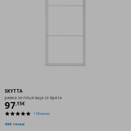
SKYTTA
рамка за плъзгаща се врата
Цена
97,15 €
97
,
15
€
5.0
1 Мнение
star
rating
490 точки