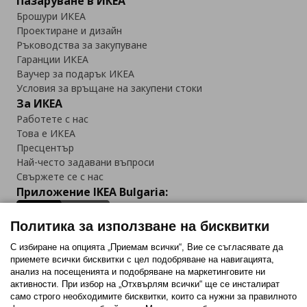
Пазаруване в ИКЕА
Брошури ИКЕА
Проектиране и дизайн
Ръководства за закупуване
Гаранции ИКЕА
Ваучер за подарък ИКЕА
Условия за връщане на закупени стоки
За ИКЕА
Работете с нас
Това е ИКЕА
Пресцентър
Най-често задавани въпроси
Свържете се с нас
Приложение IKEA Bulgaria:
Политика за използване на бисквитки
С избиране на опцията „Приемам всички“, Вие се съгласявате да
приемете всички бисквитки с цел подобряване на навигацията,
Последвайте ни:
анализ на посещенията и подобряване на маркетинговите ни
активности. При избор на „Отхвърлям всички“ ще се инсталират
Facebook
Twitter
Youtube
Pinterest
Instagram
само строго необходимитe бисквитки, които са нужни за правилното