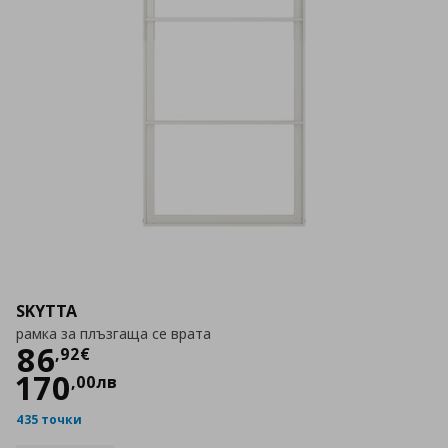
SKYTTA
рамка за плъзгаща се врата
Цена
86,92 €
86
,
92
€
170
,
00
лв
435 точки