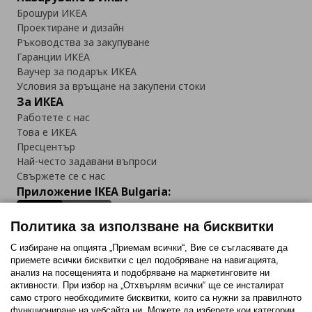
Брошури ИКЕА
Проектиране и дизайн
Ръководства за закупуване
Гаранции ИКЕА
Ваучер за подарък ИКЕА
Условия за връщане на закупени стоки
За ИКЕА
Работете с нас
Това е ИКЕА
Пресцентър
Най-често задавани въпроси
Свържете се с нас
Приложение IKEA Bulgaria:
Политика за използване на бисквитки
С избиране на опцията „Приемам всички“, Вие се съгласявате да
приемете всички бисквитки с цел подобряване на навигацията,
Последвайте ни:
анализ на посещенията и подобряване на маркетинговите ни
активности. При избор на „Отхвърлям всички“ ще се инсталират
Facebook
Twitter
Youtube
Pinterest
Instagram
само строго необходимитe бисквитки, които са нужни за правилното
функциониране на уебсайта ни. Можете да изберете кои категории