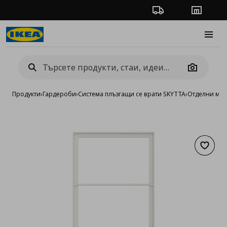
Проследяване на п
Магази
Burge
Camera
Продукти
›
Гардероби
›
Система плъзгащи се врати SKYTTA
›
Отделни мод
Добав