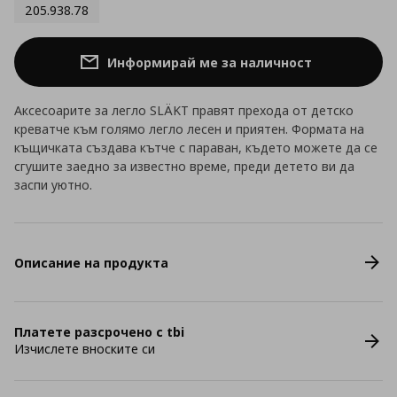
205.938.78
Информирай ме за наличност
Аксесоарите за легло SLÄKT правят прехода от детско
креватче към голямо легло лесен и приятен. Формата на
къщичката създава кътче с параван, където можете да се
сгушите заедно за известно време, преди детето ви да
заспи уютно.
Описание на продукта
Платете разсрочено с tbi
Изчислете вноските си