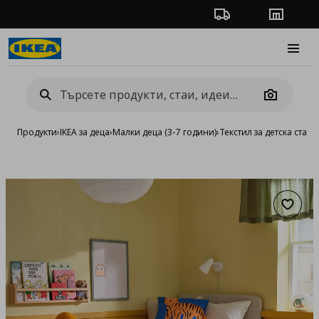
Проследяване на п
Магази
Burge
Camera
Продукти
›
IKEA за деца
›
Малки деца (3-7 години)
›
Текстил за детска стая
›
Добав