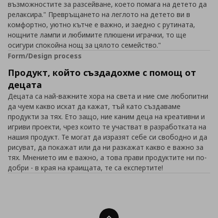
възможностите за разсейване, което помага на детето да
релаксира." Превръщането на леглото на детето ви в
комфортно, уютно кътче е важно, и заедно с рутината,
нощните лампи и любимите плюшени играчки, то ще
осигури спокойна нощ за цялото семейство."
Form/Design process
Продукт, който създадохме с помощ от
децата
Децата са най-важните хора на света и ние сме любопитни
да чуем какво искат да кажат, тъй като създаваме
продукти за тях. Ето защо, ние каним деца на креативни и
игриви проекти, чрез които те участват в разработката на
нашия продукт. Те могат да изразят себе си свободно и да
рисуват, да покажат или да ни разкажат какво е важно за
тях. Мнението им е важно, а това прави продуктите ни по-
добри - в края на краищата, те са експертите!