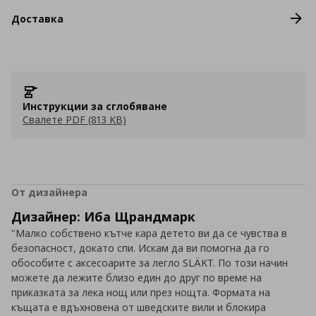
Доставка
Инструкции за сглобяване
Свалете PDF (813 KB)
От дизайнера
Дизайнер: Иба Щрандмарк
"Малко собствено кътче кара детето ви да се чувства в
безопасност, докато спи. Искам да ви помогна да го
обособите с аксесоарите за легло SLÄKT. По този начин
можете да лежите близо един до друг по време на
приказката за лека нощ или през нощта. Формата на
къщата е вдъхновена от шведските вили и блокира