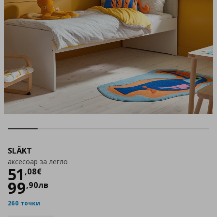
SLÄKT
аксесоар за легло
Цена
51,08 €
51
,
08
€
99
,
90
лв
260 точки