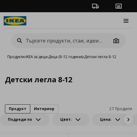
Проследяване на п
Магази
Burge
Camera
Продукти
›
IKEA за деца
›
Деца (8-12 години)
›
Детски легла 8-12
Детски легла 8-12
Продукт
Интериор
27 Продукти
Подреди по
Цвят:
Цена: