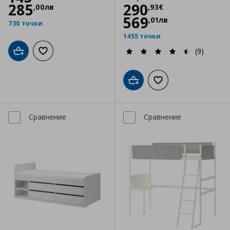
Цена
290,93 €
285
290
,
00
лв
,
93
€
569
,
01
лв
730 точки
1455 точки
(9)
Добави в кошницата
Добави към списъка с любими
Добави в кошницата
Добави към списъка
Сравнение
Сравнение