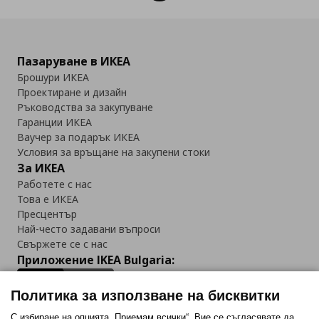
Пазаруване в ИКЕА
Брошури ИКЕА
Проектиране и дизайн
Ръководства за закупуване
Гаранции ИКЕА
Ваучер за подарък ИКЕА
Условия за връщане на закупени стоки
За ИКЕА
Работете с нас
Това е ИКЕА
Пресцентър
Най-често задавани въпроси
Свържете се с нас
Приложение IKEA Bulgaria:
Политика за използване на бисквитки
С избиране на опцията „Приемам всички“, Вие се съгласявате да