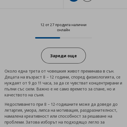
12 от 27 продукта налични
онлайн
12 от 27 продукта налични онла
Progress:
Зареди още
Около една трета от човешкия живот преминава в сън.
Децата на възраст 8 – 12 години, според физиологията, се
нуждаят от 9 до 11 часа, за да се чувстват концентрирани и
пълни със сили. Важно е не само времето за спане, но и
качеството на съня.
Недоспиването при 8 – 12-годишните може да доведе до
летаргия, умора, липса на мотивация, раздразнителност,
намалена креативност или способност за решаване на
проблеми. Затова изборът на подходящо легло за