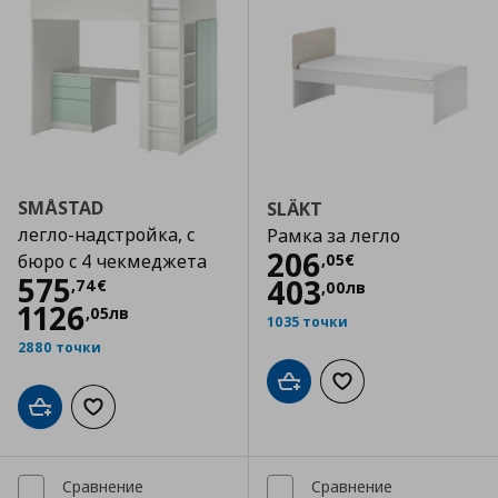
SMÅSTAD
SLÄKT
легло-надстройка, с
Рамка за легло
Цена
206,05 €
206
,
05
€
бюро с 4 чекмеджета
Цена
575,74 €
575
403
,
74
€
,
00
лв
1126
,
05
лв
1035 точки
2880 точки
Добави в кошницата
Добави към списъка
Добави в кошницата
Добави към списъка с любими
Сравнение
Сравнение