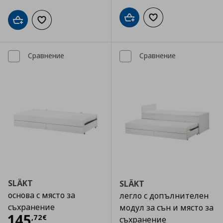
Добави в кошницата
Добави към списъка
Добави в кошницата
Добави към списъка с любими
Сравнение
Сравнение
SLÄKT
SLÄKT
основа с място за
легло с допълнителен
съхранение
модул за сън и място за
Цена
145,72 €
145
,
72
€
съхранение