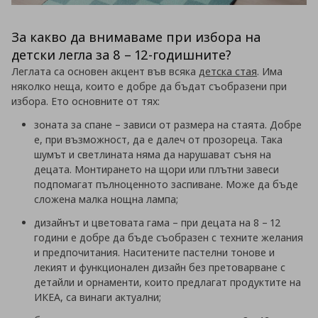
За какво да внимаваме при избора на
детски легла за 8 – 12-годишните?
Леглата са основен акцент във всяка
детска стая
. Има
няколко неща, които е добре да бъдат съобразени при
избора. Ето основните от тях:
зоната за спане – зависи от размера на стаята. Добре
е, при възможност, да е далеч от прозореца. Така
шумът и светлината няма да нарушават съня на
децата. Монтирането на щори или плътни завеси
подпомагат пълноценното заспиване. Може да бъде
сложена малка нощна лампа;
дизайнът и цветовата гама – при децата на 8 – 12
години е добре да бъде съобразен с техните желания
и предпочитания. Наситените пастелни тонове и
лекият и функционален дизайн без претоварване с
детайли и орнаменти, които предлагат продуктите на
ИКЕА, са винаги актуални;