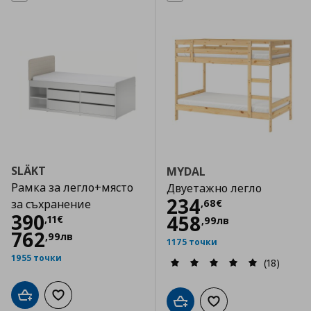
SLÄKT
MYDAL
Рамка за легло+място
Двуетажно легло
Цена
234,68 €
234
,
68
€
за съхранение
Цена
390,11 €
390
458
,
11
€
,
99
лв
762
,
99
лв
1175 точки
1955 точки
(18)
Добави в кошницата
Добави към списъка с любими
Добави в кошницата
Добави към списъка