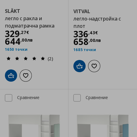
SLÄKT
VITVAL
легло с ракла и
легло-надстройка с
подматрачна рамка
плот
Цена
329,27 €
329
Цена
336,43 €
336
,
27
€
,
43
€
644
658
,
00
лв
,
00
лв
1650 точки
1685 точки
(2)
Добави в кошницата
Добави към списъка
Добави в кошницата
Добави към списъка с любими
Сравнение
Сравнение