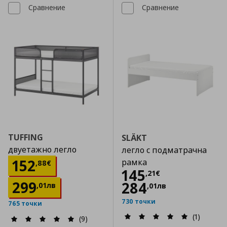
Сравнение
Сравнение
TUFFING
SLÄKT
двуетажно легло
легло с подматрачна
Цена
152,88 €
152
рамка
,
88
€
Цена
145,21 €
145
,
21
€
299
284
,
01
лв
,
01
лв
730 точки
765 точки
(1)
(9)