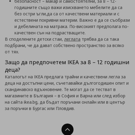
безопасност – макар и самостоятелни, за 8 – 12-
годишните също важи изискването мебелите да са
без остри ъгли,да са от качествени материали и с
естествени покривни материи. Важно е да се съобрази
и дебелината на матрака. По-високият предполага по-
качествен сън на подрастващите.
В споделените детски стаи,
леглата
трябва да са така
подбрани, че да дават собствено пространство за всяко
от тях.
Защо да предпочетем IKEA за 8 – 12 годишни
деца?
Каталогът на IKEA предлага трайни и качествени легла за
деца на достъпни цени, съчетавайки дългогодишен опит и
скандинавско вдъхновение. Те могат да се тестват в
магазините в България – в София и Варна или след избор
на сайта ikea.bg, да бъдат поръчани онлайн или в център
за поръчки в Бургас или Пловдив.
Нагоре