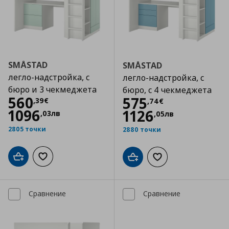
SMÅSTAD
SMÅSTAD
легло-надстройка, с
легло-надстройка, с
бюро и 3 чекмеджета
бюро, с 4 чекмеджета
Цена
560,39 €
560
Цена
575,74 €
575
,
39
€
,
74
€
1096
1126
,
03
лв
,
05
лв
2805 точки
2880 точки
Добави в кошницата
Добави към списъка с любими
Добави в кошницата
Добави към списъка
Сравнение
Сравнение