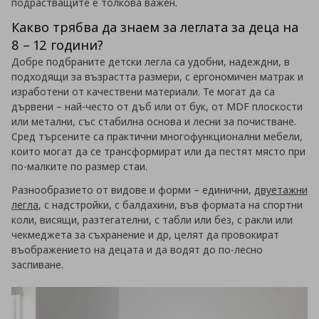
подрастващите е толкова важен.
Какво трябва да знаем за леглата за деца на
8 – 12 години?
Добре подбраните детски легла са удобни, надеждни, в
подходящи за възрастта размери, с ергономичен матрак и
изработени от качествени материали. Те могат да са
дървени – най-често от дъб или от бук, от MDF плоскости
или метални, със стабилна основа и лесни за почистване.
Сред търсените са практични многофункционални мебели,
които могат да се трансформират или да пестят място при
по-малките по размер стаи.
Разнообразието от видове и форми – единични,
двуетажни
легла
, с надстройки, с балдахини, във формата на спортни
коли, висящи, разтегателни, с табли или без, с ракли или
чекмеджета за съхранение и др, целят да провокират
въображението на децата и да водят до по-лесно
заспиване.