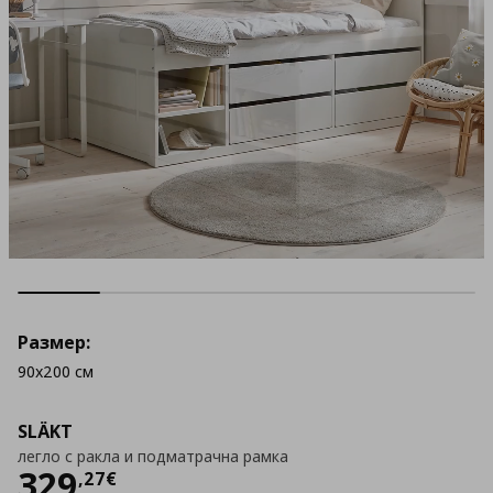
Размер:
90x200 см
SLÄKT
легло с ракла и подматрачна рамка
Цена
329,27 €
329
,
27
€