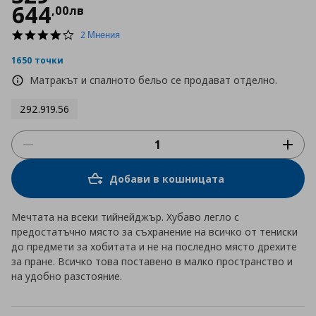
644
,
00
лв
4.0
2 Мнения
star
rating
1650 точки
Матракът и спалното бельо се продават отделно.
292.919.56
Добави в кошницата
Мечтата на всеки тийнейджър. Хубаво легло с
предостатъчно място за съхранение на всичко от тениски
до предмети за хобитата и не на последно място дрехите
за пране. Всичко това поставено в малко пространство и
на удобно разстояние.