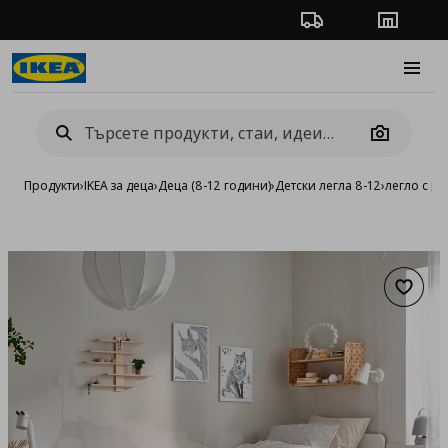
Проследяване на п
Магази
Burge
Camera
Продукти
›
IKEA за деца
›
Деца (8-12 години)
›
Детски легла 8-12
›
легло с р
Добав