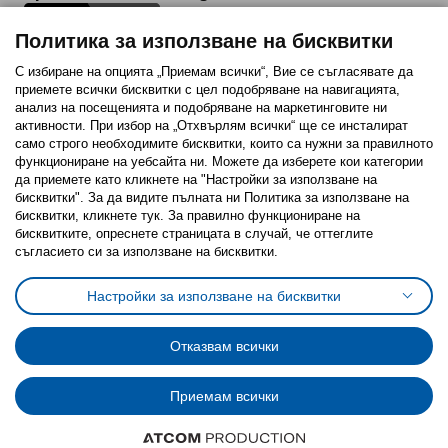
Политика за използване на бисквитки
С избиране на опцията „Приемам всички“, Вие се съгласявате да
приемете всички бисквитки с цел подобряване на навигацията,
Последвайте ни:
анализ на посещенията и подобряване на маркетинговите ни
активности. При избор на „Отхвърлям всички“ ще се инсталират
Facebook
Twitter
Youtube
Pinterest
Instagram
само строго необходимитe бисквитки, които са нужни за правилното
функциониране на уебсайта ни. Можете да изберете кои категории
да приемете като кликнете на "Настройки за използване на
бисквитки". За да видите пълната ни Политика за използване на
бисквитки, кликнете тук. За правилно функциониране на
бисквитките, опреснете страницата в случай, че оттеглите
съгласието си за използване на бисквитки.
Политика за използване на бисквитки (Cookies)
Избор на настройки за използване на бисквитки
Настройки за използване на бисквитки
Условия за ползване на ikea.bg
Обща политика за личните данни
Политика за защита на личните данни на ikea.bg
Общи условия на програма IKEA Family
Отказвам всички
Политика за защита на лични данни на програма IKEA Family
Приемам всички
© Inter-IKEA Systems B.V. 1999 - 2025