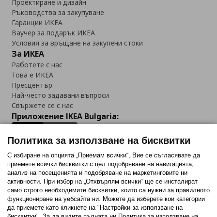
Проектиране и дизайн
Ръководства за закупуване
Гаранции ИКЕА
Ваучер за подарък ИКЕА
Условия за връщане на закупени стоки
За ИКЕА
Работете с нас
Това е ИКЕА
Пресцентър
Най-често задавани въпроси
Свържете се с нас
Приложение IKEA Bulgaria:
Политика за използване на бисквитки
С избиране на опцията „Приемам всички“, Вие се съгласявате да
приемете всички бисквитки с цел подобряване на навигацията,
Последвайте ни:
анализ на посещенията и подобряване на маркетинговите ни
активности. При избор на „Отхвърлям всички“ ще се инсталират
Facebook
Twitter
Youtube
Pinterest
Instagram
само строго необходимитe бисквитки, които са нужни за правилното
функциониране на уебсайта ни. Можете да изберете кои категории
да приемете като кликнете на "Настройки за използване на
бисквитки". За да видите пълната ни Политика за използване на