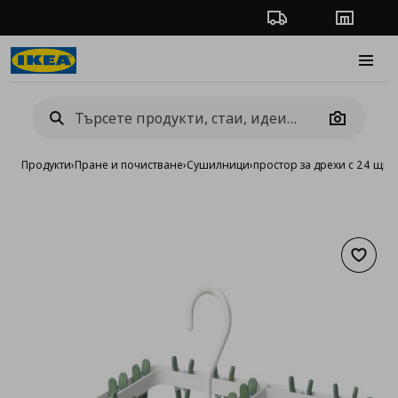
Проследяване на п
Магази
Burge
Camera
Продукти
›
Пране и почистване
›
Сушилници
›
простор за дрехи с 24 щип
Добав