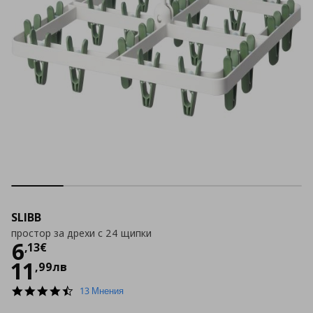
SLIBB
простор за дрехи с 24 щипки
Цена
6,13 €
6
,
13
€
11
,
99
лв
4.3
13 Мнения
star