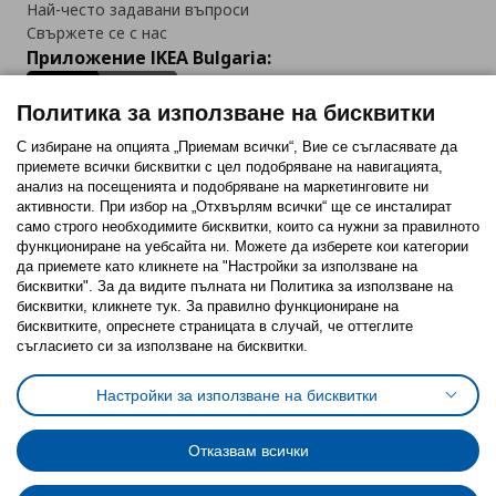
Най-често задавани въпроси
Свържете се с нас
Приложение IKEA Bulgaria:
Политика за използване на бисквитки
С избиране на опцията „Приемам всички“, Вие се съгласявате да
приемете всички бисквитки с цел подобряване на навигацията,
Последвайте ни:
анализ на посещенията и подобряване на маркетинговите ни
активности. При избор на „Отхвърлям всички“ ще се инсталират
Facebook
Twitter
Youtube
Pinterest
Instagram
само строго необходимитe бисквитки, които са нужни за правилното
функциониране на уебсайта ни. Можете да изберете кои категории
да приемете като кликнете на "Настройки за използване на
бисквитки". За да видите пълната ни Политика за използване на
бисквитки, кликнете тук. За правилно функциониране на
бисквитките, опреснете страницата в случай, че оттеглите
съгласието си за използване на бисквитки.
Политика за използване на бисквитки (Cookies)
Избор на настройки за използване на бисквитки
Настройки за използване на бисквитки
Условия за ползване на ikea.bg
Обща политика за личните данни
Политика за защита на личните данни на ikea.bg
Общи условия на програма IKEA Family
Отказвам всички
Политика за защита на лични данни на програма IKEA Family