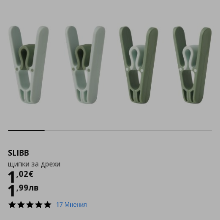
SLIBB
щипки за дрехи
Цена
1,02 €
1
,
02
€
1
,
99
лв
4.8
17 Мнения
star