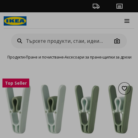
Проследяване на п
Магази
Burge
Camera
Продукти
›
Пране и почистване
›
Аксесоари за пране
›
щипки за дрехи
Top Seller
Добав