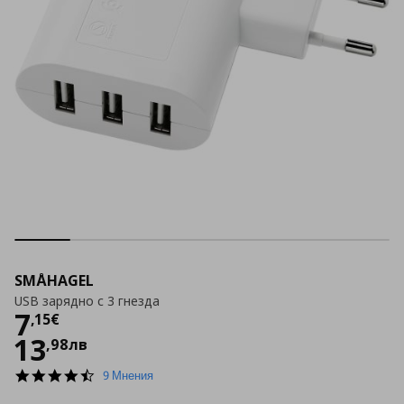
SMÅHAGEL
USB зарядно с 3 гнезда
Цена
7,15 €
7
,
15
€
13
,
98
лв
4.7
9 Мнения
star