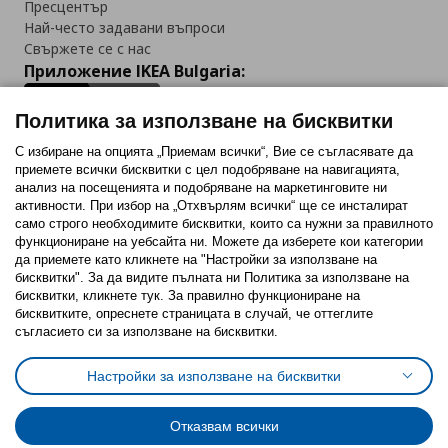
Пресцентър
Най-често задавани въпроси
Свържете се с нас
Приложение IKEA Bulgaria:
Политика за използване на бисквитки
С избиране на опцията „Приемам всички“, Вие се съгласявате да
приемете всички бисквитки с цел подобряване на навигацията,
Последвайте ни:
анализ на посещенията и подобряване на маркетинговите ни
активности. При избор на „Отхвърлям всички“ ще се инсталират
Facebook
Twitter
Youtube
Pinterest
Instagram
само строго необходимитe бисквитки, които са нужни за правилното
функциониране на уебсайта ни. Можете да изберете кои категории
да приемете като кликнете на "Настройки за използване на
бисквитки". За да видите пълната ни Политика за използване на
бисквитки, кликнете тук. За правилно функциониране на
бисквитките, опреснете страницата в случай, че оттеглите
съгласието си за използване на бисквитки.
Политика за използване на бисквитки (Cookies)
Избор на настройки за използване на бисквитки
Настройки за използване на бисквитки
Условия за ползване на ikea.bg
Обща политика за личните данни
Политика за защита на личните данни на ikea.bg
Общи условия на програма IKEA Family
Отказвам всички
Политика за защита на лични данни на програма IKEA Family