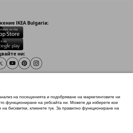
ение IKEA Bulgaria:
вайте ни:
ook
Twitter
Youtube
Pinterest
Instagram
 анализ на посещенията и подобряване на маркетинговите ни
олзване на ikea.bg
ото функциониране на уебсайта ни. Можете да изберете кои
 IKEA Family
е на бисквитки, кликнете тук. За правилно функциониране на