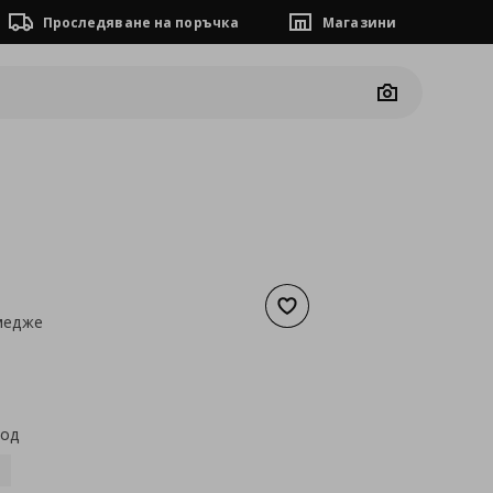
Проследяване на поръчка
Магазини
Camera
Добави към списъка с люб
медже
а
15,34 €
код