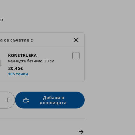
но
а се съчетае с
KONSTRUERA
чекмедже без чело, 30 см
Цена
20,45 €
20
,
45
€
105 точки
Добави в
кошницата