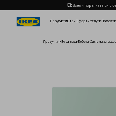
Вземи поръчката си с б
Продукти
Стаи
Оферти
Услуги
Проекти
Продукти
›
IKEA за деца
›
Бебета
›
Система за съх