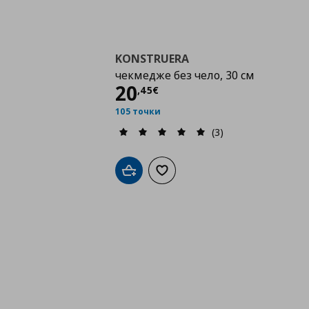
KONSTRUERA
чекмедже без чело, 30 см
Цена
20,45 €
20
,
45
€
105 точки
(3)
Добави в кошницата
Добави към списъка с любими