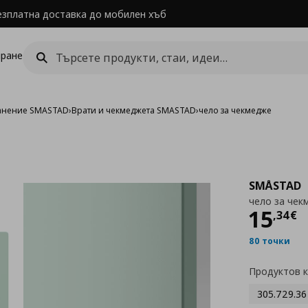
езплатна доставка до мобилен хъб
ране
ранение SMASTAD
›
Врати и чекмеджета SMASTAD
›
чело за чекмедже
SMÅSTAD
чело за чек
Цен
15
,
34
€
80 точки
Продуктов 
305.729.36