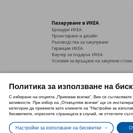
Пазаруване в ИКЕА
Брошури ИКЕА
Проектиране и дизайн
Ръководства за закупуване
Гаранции ИКЕА
Ваучер за подарък ИКЕА
Условия за връщане на закупени стоки
Политика за използване на бис
С избиране на опцията „Приемам всички“, Вие се съгласявате
Политика за използване на бискви
активности. При избор на „Отхвърлям всички“ ще се инсталир
Обща политика за личните данни
категории да приемете като кликнете на "Настройки за използв
Политика за защита на лични данн
бисквитките, опреснете страницата в случай, че оттеглите съгл
Настройки за използване на бисквитки
О