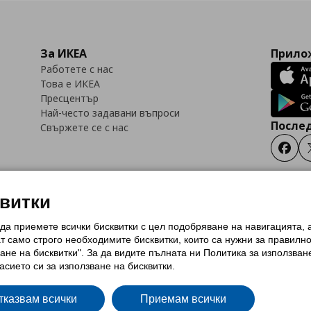
За ИКЕА
Прилож
Работете с нас
Това е ИКЕА
Пресцентър
Най-често задавани въпроси
Послед
Свържете се с нас
Faceb
квитки
 да приемете всички бисквитки с цел подобряване на навигацията,
тки (Cookies)
Избор на настройки за използване на бисквитки
Условия за п
ат само строго необходимитe бисквитки, които са нужни за правилн
Политика за защита на личните данни на ikea.bg
Общи условия на програма
ане на бисквитки". За да видите пълната ни Политика за използван
и на програма IKEA Family
асието си за използване на бисквитки.
тказвам всички
Приемам всички