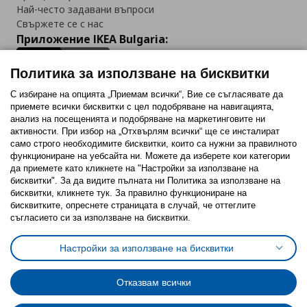
Най-често задавани въпроси
Свържете се с нас
Приложение IKEA Bulgaria:
Политика за използване на бисквитки
С избиране на опцията „Приемам всички“, Вие се съгласявате да
приемете всички бисквитки с цел подобряване на навигацията,
Последвайте ни:
анализ на посещенията и подобряване на маркетинговите ни
активности. При избор на „Отхвърлям всички“ ще се инсталират
Facebook
Twitter
Youtube
Pinterest
Instagram
само строго необходимитe бисквитки, които са нужни за правилното
функциониране на уебсайта ни. Можете да изберете кои категории
да приемете като кликнете на "Настройки за използване на
бисквитки". За да видите пълната ни Политика за използване на
бисквитки, кликнете тук. За правилно функциониране на
бисквитките, опреснете страницата в случай, че оттеглите
съгласието си за използване на бисквитки.
Политика за използване на бисквитки (Cookies)
Избор на настройки за използване на бисквитки
Настройки за използване на бисквитки
Условия за ползване на ikea.bg
Обща политика за личните данни
Политика за защита на личните данни на ikea.bg
Общи условия на програма IKEA Family
Отказвам всички
Политика за защита на лични данни на програма IKEA Family