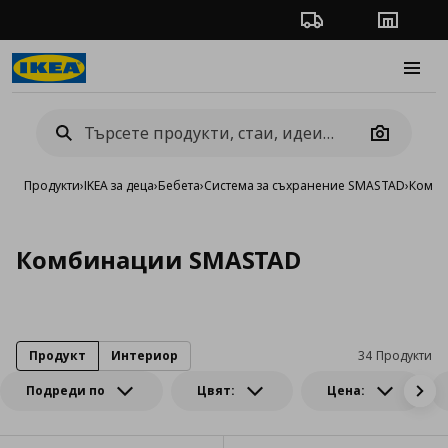
Проследяване на п
Магази
Burge
Camera
Продукти
›
IKEA за деца
›
Бебета
›
Система за съхранение SMASTAD
›
Комби
Комбинации SMASTAD
Продукт
Интериор
34 Продукти
Подреди по
Цвят:
Цена: