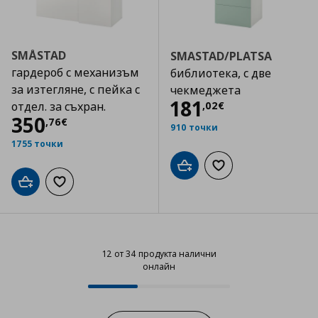
SMÅSTAD
SMASTAD/PLATSA
гардероб с механизъм
библиотека, с две
за изтегляне, с пейка с
чекмеджета
Цена
181,02 €
181
,
02
€
отдел. за съхран.
Цена
350,76 €
350
,
76
€
910 точки
1755 точки
Добави в кошницата
Добави към списъка
Добави в кошницата
Добави към списъка с любими
12 от 34 продукта налични
онлайн
12 от 34 продукта налични онла
Progress: