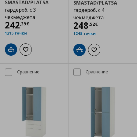
SMASTAD/PLATSA
SMASTAD/PLATSA
гардероб, с 3
гардероб, с 4
чекмеджета
чекмеджета
Цена
242,39 €
242
Цена
248,52 €
248
,
39
€
,
52
€
1215 точки
1245 точки
Добави в кошницата
Добави към списъка с любими
Добави в кошницата
Добави към списъка
Сравнение
Сравнение