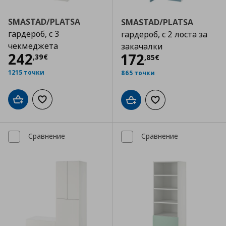
SMASTAD/PLATSA
SMASTAD/PLATSA
гардероб, с 3
гардероб, с 2 лоста за
чекмеджета
закачалки
Цена
242,39 €
242
Цена
172,85 €
172
,
39
€
,
85
€
1215 точки
865 точки
Добави в кошницата
Добави към списъка с любими
Добави в кошницата
Добави към списъка
Сравнение
Сравнение