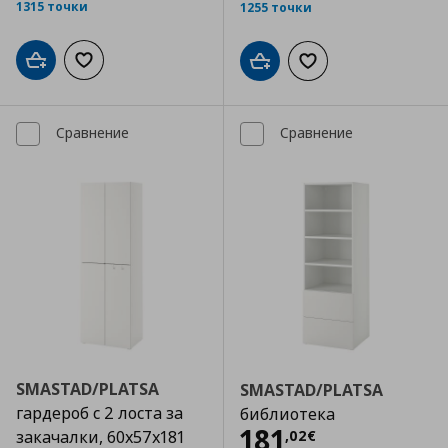
1315 точки
1255 точки
Добави в кошницата
Добави към списъка с любими
Добави в кошницата
Добави към списъка
Сравнение
Сравнение
SMASTAD/PLATSA
SMASTAD/PLATSA
гардероб с 2 лоста за
библиотека
Цена
181,02 €
181
,
02
€
закачалки, 60x57x181