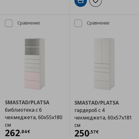
Добави в кошницата
Добави към списъка
Сравнение
Сравнение
SMASTAD/PLATSA
SMASTAD/PLATSA
библиотека с 6
гардероб с 4
чекмеджета, 60x55x180
чекмеджета, 60x57x181
см
см
Цена
262,84 €
262
Цена
250,57 €
250
,
84
€
,
57
€