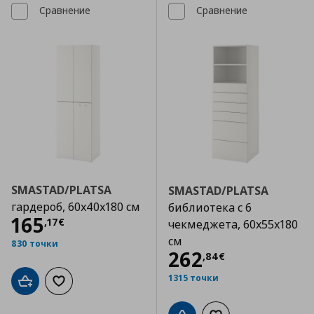
Сравнение
Сравнение
SMASTAD/PLATSA
SMASTAD/PLATSA
гардероб, 60x40x180 см
библиотека с 6
Цена
165,17 €
165
,
17
€
чекмеджета, 60x55x180
см
830 точки
Цена
262,84 €
262
,
84
€
1315 точки
Добави в кошницата
Добави към списъка с любими