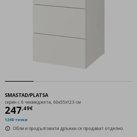
SMASTAD/PLATSA
скрин с 6 чекмеджета, 60x55x123 см
Цена
247,49 €
247
,
49
€
1240 точки
Обли и продълговати дръжки се продават отделно.