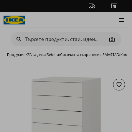
Проследяване на п
Магази
Burge
Camera
Продукти
›
IKEA за деца
›
Бебета
›
Система за съхранение SMASTAD
›
Комби
Добав