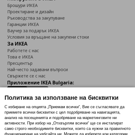
Брошури ИКЕА
Проектиране и дизайн
Ръководства за закупуване
Гаранции ИКЕА
Ваучер за подарък ИКЕА
Условия за връщане на закупени стоки
За ИКЕА
Работете с нас
Това е ИКЕА
Пресцентър
Най-често задавани въпроси
Свържете се с нас
Приложение IKEA Bulgaria:
Политика за използване на бисквитки
С избиране на опцията „Приемам всички“, Вие се съгласявате да
приемете всички бисквитки с цел подобряване на навигацията,
Последвайте ни:
анализ на посещенията и подобряване на маркетинговите ни
активности. При избор на „Отхвърлям всички“ ще се инсталират
Facebook
Twitter
Youtube
Pinterest
Instagram
само строго необходимитe бисквитки, които са нужни за правилното
функциониране на уебсайта ни. Можете да изберете кои категории