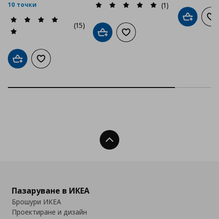
(1)
10 точки
Добави в
До
(15)
Добави в кошницата
Добави към списъка с люб
Добави в кошницата
Добави към списъка с любими
Нагоре
Пазаруване в ИКЕА
Брошури ИКЕА
Проектиране и дизайн