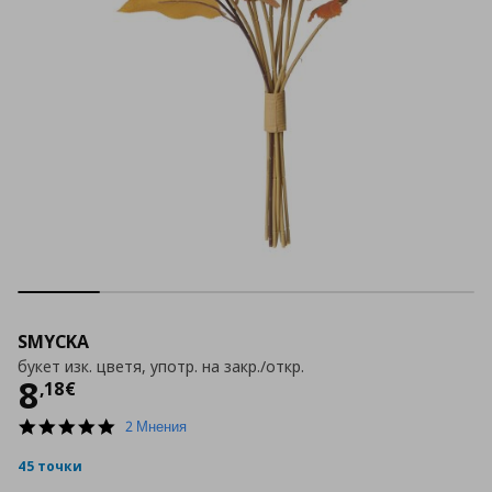
SMYCKA
букет изк. цветя, употр. на закр./откр.
Цена
8,18 €
8
,
18
€
5.0
2 Мнения
star
rating
45 точки