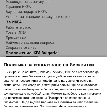
Ръководства за закупуване
Гаранции ИКЕА
Ваучер за подарък ИКЕА
Условия за връщане на закупени стоки
За ИКЕА
Работете с нас
Това е ИКЕА
Пресцентър
Най-често задавани въпроси
Свържете се с нас
Приложение IKEA Bulgaria:
Политика за използване на бисквитки
С избиране на опцията „Приемам всички“, Вие се съгласявате да
приемете всички бисквитки с цел подобряване на навигацията,
Последвайте ни:
анализ на посещенията и подобряване на маркетинговите ни
активности. При избор на „Отхвърлям всички“ ще се инсталират
Facebook
Twitter
Youtube
Pinterest
Instagram
само строго необходимитe бисквитки, които са нужни за правилното
функциониране на уебсайта ни. Можете да изберете кои категории
да приемете като кликнете на "Настройки за използване на
бисквитки". За да видите пълната ни Политика за използване на
бисквитки, кликнете тук. За правилно функциониране на