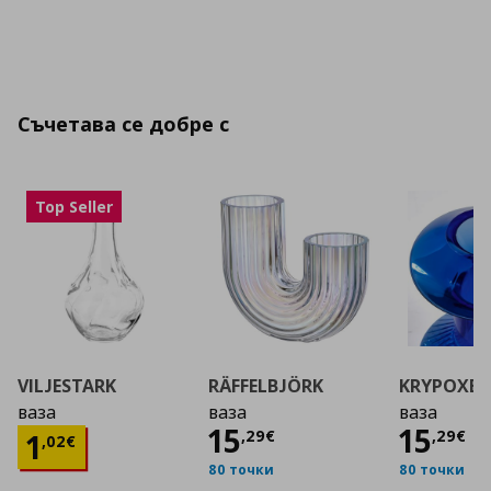
Съчетава се добре с
Top Seller
VILJESTARK
RÄFFELBJÖRK
KRYPOXB
ваза
ваза
ваза
Цена
15,29 €
Цена
15
15
Цена
1,02 €
,
29
€
,
29
€
1
,
02
€
80 точки
80 точки