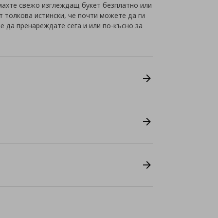
имахте свежо изглеждащ букет безплатно или
т толкова истински, че почти можете да ги
е да пренареждате сега и или по-късно за