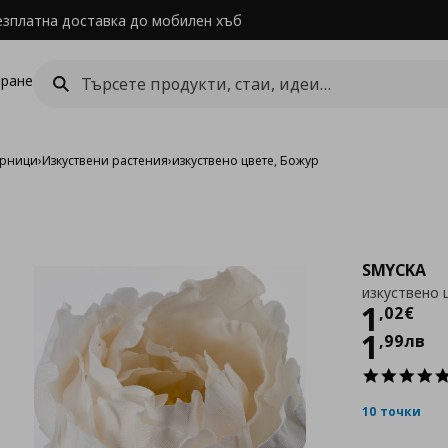
езплатна доставка до мобилен хъб
ране
арници
›
Изкуствени растения
›
изкуствено цвете, Божур
SMYCKA
изкуствено 
Цен
1
,
02
€
1
,
99
лв
10 точки