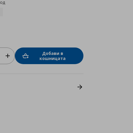
код
Добави в
кошницата