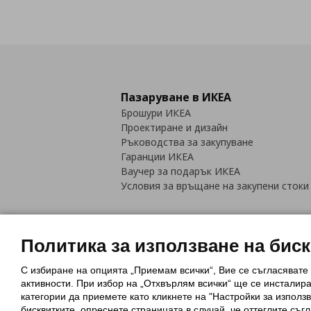
Пазаруване в ИКЕА
Брошури ИКЕА
Проектиране и дизайн
Ръководства за закупуване
Гаранции ИКЕА
Ваучер за подарък ИКЕА
Условия за връщане на закупени стоки
Политика за използване на бис
С избиране на опцията „Приемам всички“, Вие се съгласявате
Политика за използване на бискви
активности. При избор на „Отхвърлям всички“ ще се инсталир
Обща политика за личните данни
категории да приемете като кликнете на "Настройки за използв
Политика за защита на лични данн
бисквитките, опреснете страницата в случай, че оттеглите съгл