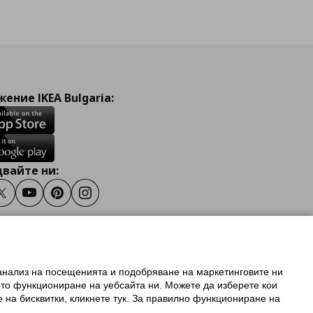
ение IKEA Bulgaria:
вайте ни:
ook
Twitter
Youtube
Pinterest
Instagram
 анализ на посещенията и подобряване на маркетинговите ни
олзване на ikea.bg
ото функциониране на уебсайта ни. Можете да изберете кои
 IKEA Family
е на бисквитки, кликнете тук. За правилно функциониране на