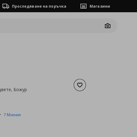
Проследяване на поръчка
Магазини
Camera
Добави към списъка с люб
цвете, Божур
а
1,02 €
4.9
7 Мнения
star
rating