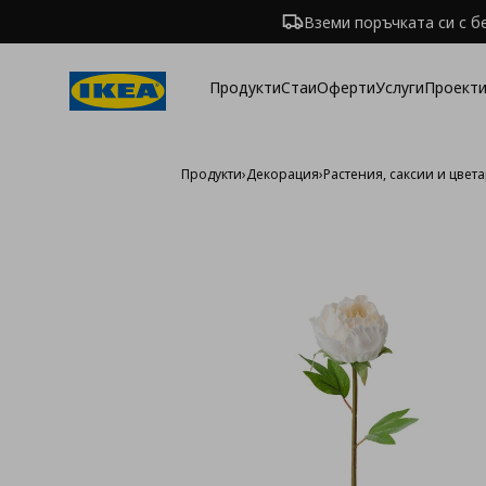
Вземи поръчката си с б
Продукти
Стаи
Оферти
Услуги
Проекти
Продукти
›
Декорация
›
Растения, саксии и цвет