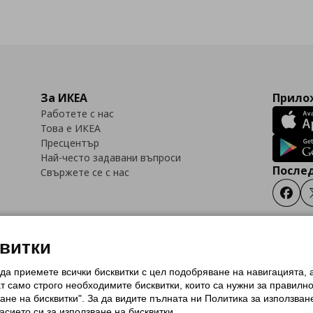
За ИКЕА
Прилож
Работете с нас
Това е ИКЕА
Пресцентър
Най-често задавани въпроси
Послед
Свържете се с нас
Faceb
квитки
 да приемете всички бисквитки с цел подобряване на навигацията,
тки (Cookies)
Избор на настройки за използване на бисквитки
Условия за п
ат само строго необходимитe бисквитки, които са нужни за правилн
Политика за защита на личните данни на ikea.bg
Общи условия на програма
ане на бисквитки". За да видите пълната ни Политика за използван
и на програма IKEA Family
асието си за използване на бисквитки.