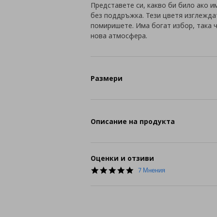
Представете си, какво би било ако 
без поддръжка. Тези цветя изглежда
помиришете. Има богат избор, така ч
нова атмосфера.
Размери
Описание на продукта
Оценки и отзиви
4.9
7 Мнения
star
rating