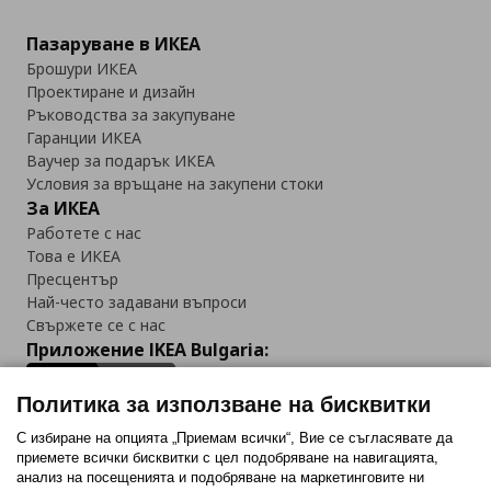
Пазаруване в ИКЕА
Брошури ИКЕА
Проектиране и дизайн
Ръководства за закупуване
Гаранции ИКЕА
Ваучер за подарък ИКЕА
Условия за връщане на закупени стоки
За ИКЕА
Работете с нас
Това е ИКЕА
Пресцентър
Най-често задавани въпроси
Свържете се с нас
Приложение IKEA Bulgaria:
Политика за използване на бисквитки
С избиране на опцията „Приемам всички“, Вие се съгласявате да
приемете всички бисквитки с цел подобряване на навигацията,
Последвайте ни:
анализ на посещенията и подобряване на маркетинговите ни