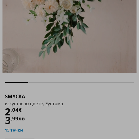
SMYCKA
изкуствено цвете, Еустома
Цена
2,04 €
2
,
04
€
3
,
99
лв
15 точки