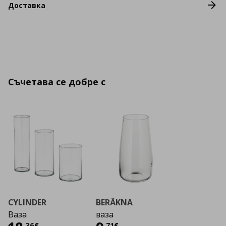
Доставка
Съчетава се добре с
CYLINDER
BERÄKNA
Ваза
ваза
,
36
€
,
71
€