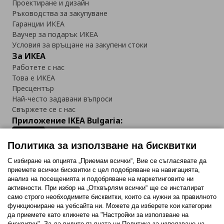
Проектиране и дизайн
Ръководства за закупуване
Гаранции ИКЕА
Ваучер за подарък ИКЕА
Условия за връщане на закупени стоки
За ИКЕА
Работете с нас
Това е ИКЕА
Пресцентър
Най-често задавани въпроси
Свържете се с нас
Приложение IKEA Bulgaria:
Политика за използване на бисквитки
С избиране на опцията „Приемам всички“, Вие се съгласявате да
приемете всички бисквитки с цел подобряване на навигацията,
Последвайте ни:
анализ на посещенията и подобряване на маркетинговите ни
активности. При избор на „Отхвърлям всички“ ще се инсталират
Facebook
Twitter
Youtube
Pinterest
Instagram
само строго необходимитe бисквитки, които са нужни за правилното
функциониране на уебсайта ни. Можете да изберете кои категории
да приемете като кликнете на "Настройки за използване на
бисквитки". За да видите пълната ни Политика за използване на