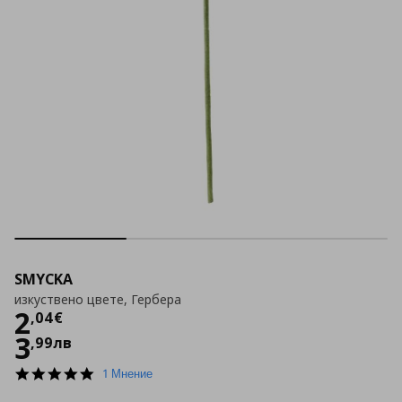
SMYCKA
изкуствено цвете, Гербера
Цена
2,04 €
2
,
04
€
3
,
99
лв
5.0
1 Мнение
star