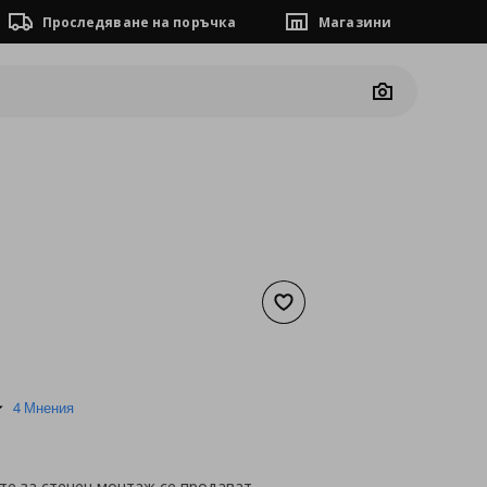
Проследяване на поръчка
Магазини
Camera
Добави към списъка с люб
а
1,53 €
5.0
4 Мнения
star
rating
те за стенен монтаж се продават