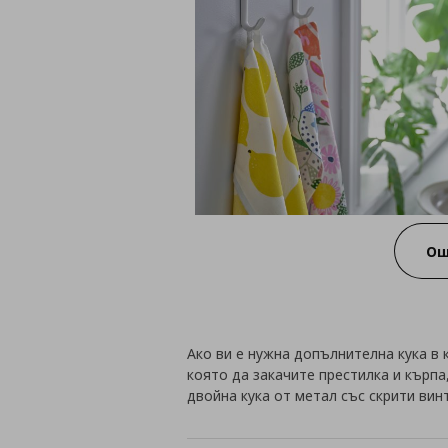
Ощ
Ако ви е нужна допълнителна кука в к
която да закачите престилка и кърп
двойна кука от метал със скрити вин