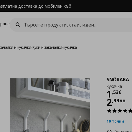
езплатна доставка до мобилен хъб
ране
качалки и кукички
›
Куки и закачалки
›
кукичка
SNÖRAKA
кукичка
Цен
1
,
53
€
2
,
99
лв
10 точки
Винтове