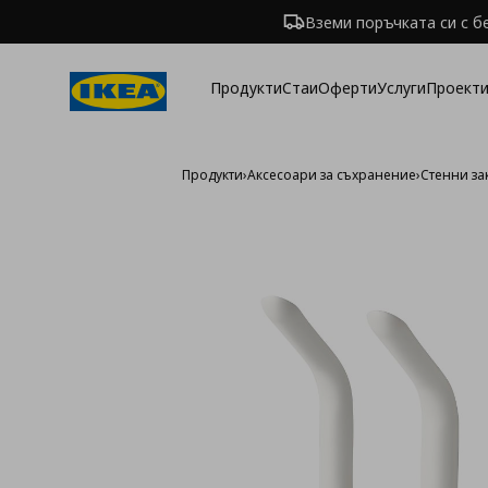
Вземи поръчката си с б
Продукти
Стаи
Оферти
Услуги
Проекти
Продукти
›
Аксесоари за съхранение
›
Стенни за