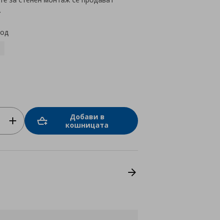
.
код
Добави в
кошницата