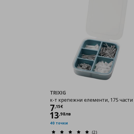
TRIXIG
к-т крепежни елементи, 175 части
Цена
7,15 €
7
,
15
€
13
,
98
лв
40 точки
(2)