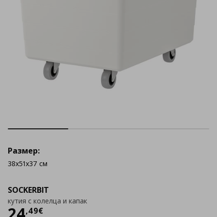
Размер:
38x51x37 см
SOCKERBIT
кутия с колелца и капак
Цена
24,49 €
24
,
49
€