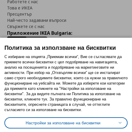
Работете с нас
Това е ИКЕА
Пресцентър
Най-често задавани въпроси
Свържете се с нас
Приложение IKEA Bulgaria:
Политика за използване на бисквитки
С избиране на опцията „Приемам всички“, Вие се съгласявате да
приемете всички бисквитки с цел подобряване на навигацията,
Последвайте ни:
анализ на посещенията и подобряване на маркетинговите ни
активности. При избор на „Отхвърлям всички“ ще се инсталират
Facebook
Twitter
Youtube
Pinterest
Instagram
само строго необходимитe бисквитки, които са нужни за правилното
функциониране на уебсайта ни. Можете да изберете кои категории
да приемете като кликнете на "Настройки за използване на
бисквитки". За да видите пълната ни Политика за използване на
бисквитки, кликнете тук. За правилно функциониране на
бисквитките, опреснете страницата в случай, че оттеглите
съгласието си за използване на бисквитки.
Политика за използване на бисквитки (Cookies)
Избор на настройки за използване на бисквитки
Настройки за използване на бисквитки
Условия за ползване на ikea.bg
Обща политика за личните данни
Политика за защита на личните данни на ikea.bg