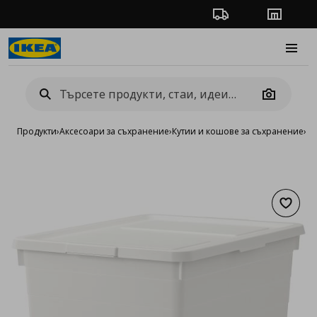
Проследяване на п
Магази
Burge
Camera
Продукти
›
Аксесоари за съхранение
›
Кутии и кошове за съхранение
›
Ку
Добав