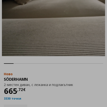
Ново
SÖDERHAMN
2-местен диван, с лежанка и подлакътник
Цена
665,72 €
665
,
72
€
3330 точки