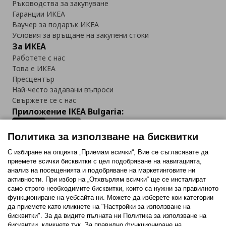
Ръководства за закупуване
Гаранции ИКЕА
Ваучер за подарък ИКЕА
Условия за връщане на закупени стоки
За ИКЕА
Работете с нас
Това е ИКЕА
Пресцентър
Най-често задавани въпроси
Свържете се с нас
Приложение IKEA Bulgaria:
Политика за използване на бисквитки
С избиране на опцията „Приемам всички“, Вие се съгласявате да
приемете всички бисквитки с цел подобряване на навигацията,
Последвайте ни:
анализ на посещенията и подобряване на маркетинговите ни
активности. При избор на „Отхвърлям всички“ ще се инсталират
Facebook
Twitter
Youtube
Pinterest
Instagram
само строго необходимитe бисквитки, които са нужни за правилното
функциониране на уебсайта ни. Можете да изберете кои категории
да приемете като кликнете на "Настройки за използване на
бисквитки". За да видите пълната ни Политика за използване на
бисквитки, кликнете тук. За правилно функциониране на