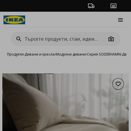
Проследяване на п
Магази
Burge
Camera
Продукти
›
Дивани и кресла
›
Модулни дивани
›
Серия SODERHAMN
›
Двум
Добав