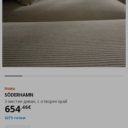
Ново
SÖDERHAMN
3-местен диван, с отворен край
Цена
654,46 €
654
,
46
€
3275 точки