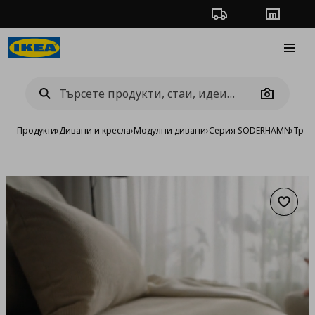
Проследяване на п
Магази
Burge
Camera
Продукти
›
Дивани и кресла
›
Модулни дивани
›
Серия SODERHAMN
›
Трим
Добав