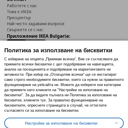
Работете с нас
Това е ИКЕА
Пресцентър
Най-често задавани въпроси
Свържете се с нас
Приложение IKEA Bulgaria:
Политика за използване на бисквитки
С избиране на опцията „Приемам всички“, Вие се съгласявате да
приемете всички бисквитки с цел подобряване на навигацията,
Последвайте ни:
анализ на посещенията и подобряване на маркетинговите ни
активности. При избор на „Отхвърлям всички“ ще се инсталират
Facebook
Twitter
Youtube
Pinterest
Instagram
само строго необходимитe бисквитки, които са нужни за правилното
функциониране на уебсайта ни. Можете да изберете кои категории
да приемете като кликнете на "Настройки за използване на
бисквитки". За да видите пълната ни Политика за използване на
бисквитки, кликнете тук. За правилно функциониране на
бисквитките, опреснете страницата в случай, че оттеглите
съгласието си за използване на бисквитки.
Политика за използване на бисквитки (Cookies)
Избор на настройки за използване на бисквитки
Настройки за използване на бисквитки
Условия за ползване на ikea.bg
Обща политика за личните данни