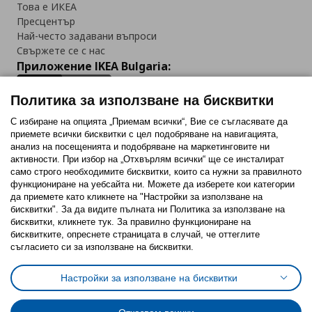
Това е ИКЕА
Пресцентър
Най-често задавани въпроси
Свържете се с нас
Приложение IKEA Bulgaria:
Политика за използване на бисквитки
С избиране на опцията „Приемам всички“, Вие се съгласявате да
приемете всички бисквитки с цел подобряване на навигацията,
Последвайте ни:
анализ на посещенията и подобряване на маркетинговите ни
активности. При избор на „Отхвърлям всички“ ще се инсталират
Facebook
Twitter
Youtube
Pinterest
Instagram
само строго необходимитe бисквитки, които са нужни за правилното
функциониране на уебсайта ни. Можете да изберете кои категории
да приемете като кликнете на "Настройки за използване на
бисквитки". За да видите пълната ни Политика за използване на
бисквитки, кликнете тук. За правилно функциониране на
бисквитките, опреснете страницата в случай, че оттеглите
съгласието си за използване на бисквитки.
Политика за използване на бисквитки (Cookies)
Избор на настройки за използване на бисквитки
Настройки за използване на бисквитки
Условия за ползване на ikea.bg
Обща политика за личните данни
Политика за защита на личните данни на ikea.bg
Общи условия на програма IKEA Family