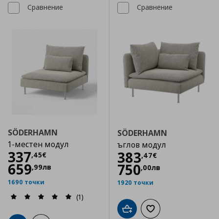
Сравнение
Сравнение
SÖDERHAMN
SÖDERHAMN
1-местен модул
ъглов модул
Цена
337,45 €
337
Цена
383,47 €
383
,
45
€
,
47
€
659
750
,
99
лв
,
00
лв
1690 точки
1920 точки
(1)
Добави в кошницата
Добави към списъка