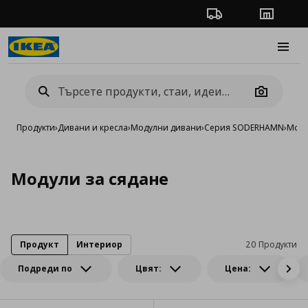
Проследяване на п
Магази
Burge
Camera
Продукти
›
Дивани и кресла
›
Модулни дивани
›
Серия SODERHAMN
›
Моду
Модули за сядане
Продукт
Интериор
20 Продукти
Подреди по
Цвят:
Цена: