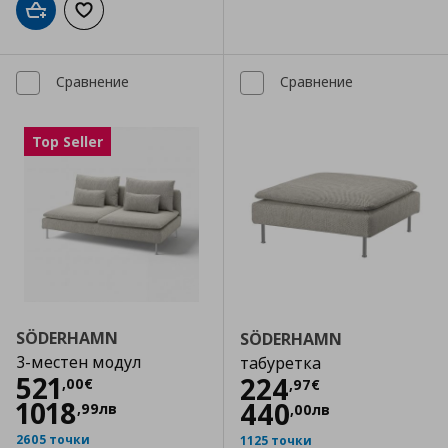
Добави в кошницата
Добави към списъка с любими
Сравнение
Сравнение
Top Seller
SÖDERHAMN
SÖDERHAMN
3-местен модул
табуретка
Цена
521,00 €
521
Цена
224,97 €
224
,
00
€
,
97
€
1018
440
,
99
лв
,
00
лв
2605 точки
1125 точки