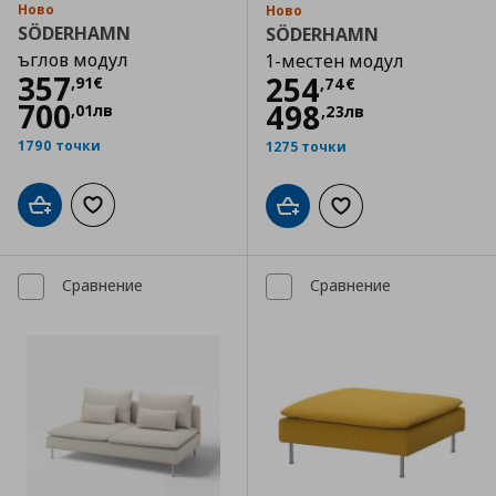
Ново
Ново
SÖDERHAMN
SÖDERHAMN
ъглов модул
1-местен модул
Цена
357,91 €
357
Цена
254,74 €
254
,
91
€
,
74
€
700
498
,
01
лв
,
23
лв
1790 точки
1275 точки
Добави в кошницата
Добави към списъка с любими
Добави в кошницата
Добави към списъка
Сравнение
Сравнение