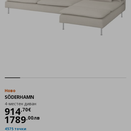
Ново
SÖDERHAMN
4-местен диван
Цена
914,70 €
914
,
70
€
1789
,
00
лв
4575 точки