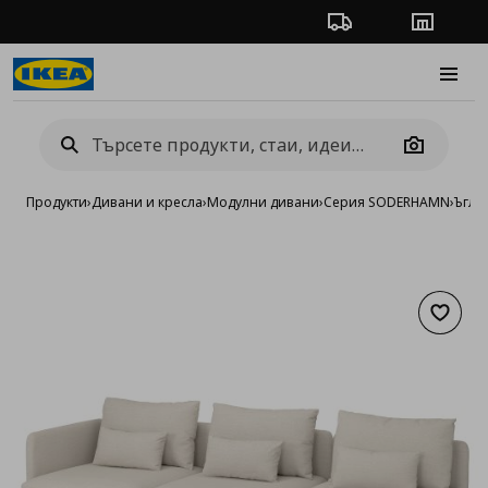
Проследяване на п
Магази
Burge
Camera
Продукти
›
Дивани и кресла
›
Модулни дивани
›
Серия SODERHAMN
›
Ъгло
Добав