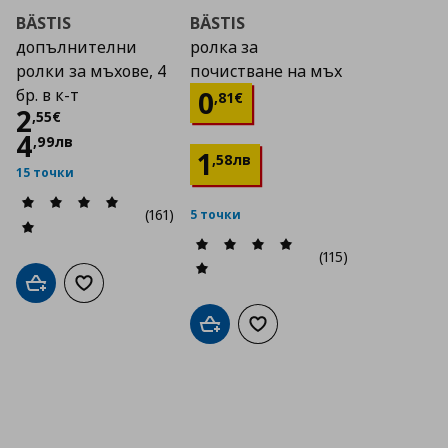
BÄSTIS
BÄSTIS
допълнителни
ролка за
ролки за мъхове, 4
почистване на мъх
Цена
0,81 €
0
бр. в к-т
,
81
€
Цена
2,55 €
2
,
55
€
4
,
99
лв
1
,
58
лв
15 точки
(161)
5 точки
(115)
Добави в кошницата
Добави към списъка с любими
Добави в кошницата
Добави към списъка с люб