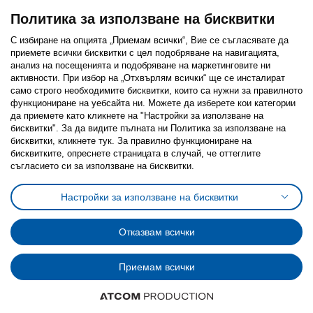
Политика за използване на бисквитки
С избиране на опцията „Приемам всички“, Вие се съгласявате да
приемете всички бисквитки с цел подобряване на навигацията,
Последвайте ни:
анализ на посещенията и подобряване на маркетинговите ни
активности. При избор на „Отхвърлям всички“ ще се инсталират
Facebook
Twitter
Youtube
Pinterest
Instagram
само строго необходимитe бисквитки, които са нужни за правилното
функциониране на уебсайта ни. Можете да изберете кои категории
да приемете като кликнете на "Настройки за използване на
бисквитки". За да видите пълната ни Политика за използване на
бисквитки, кликнете тук. За правилно функциониране на
бисквитките, опреснете страницата в случай, че оттеглите
съгласието си за използване на бисквитки.
Политика за използване на бисквитки (Cookies)
Избор на настройки за използване на бисквитки
Настройки за използване на бисквитки
Условия за ползване на ikea.bg
Обща политика за личните данни
Политика за защита на личните данни на ikea.bg
Общи условия на програма IKEA Family
Отказвам всички
Политика за защита на лични данни на програма IKEA Family
Приемам всички
© Inter-IKEA Systems B.V. 1999 - 2025