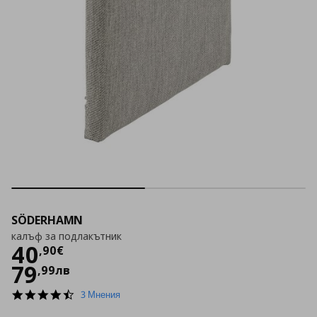
SÖDERHAMN
калъф за подлакътник
Цена
40,90 €
40
,
90
€
79
,
99
лв
4.3
3 Мнения
star