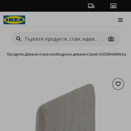
Проследяване на п
Магази
Burge
Camera
Продукти
›
Дивани и кресла
›
Модулни дивани
›
Серия SODERHAMN
›
Калъ
Добав