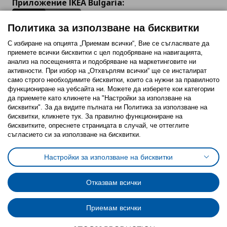
Приложение IKEA Bulgaria:
Политика за използване на бисквитки
С избиране на опцията „Приемам всички“, Вие се съгласявате да
приемете всички бисквитки с цел подобряване на навигацията,
Последвайте ни:
анализ на посещенията и подобряване на маркетинговите ни
активности. При избор на „Отхвърлям всички“ ще се инсталират
Facebook
Twitter
Youtube
Pinterest
Instagram
само строго необходимитe бисквитки, които са нужни за правилното
функциониране на уебсайта ни. Можете да изберете кои категории
да приемете като кликнете на "Настройки за използване на
бисквитки". За да видите пълната ни Политика за използване на
бисквитки, кликнете тук. За правилно функциониране на
бисквитките, опреснете страницата в случай, че оттеглите
съгласието си за използване на бисквитки.
Политика за използване на бисквитки (Cookies)
Избор на настройки за използване на бисквитки
Настройки за използване на бисквитки
Условия за ползване на ikea.bg
Обща политика за личните данни
Политика за защита на личните данни на ikea.bg
Общи условия на програма IKEA Family
Отказвам всички
Политика за защита на лични данни на програма IKEA Family
Приемам всички
© Inter-IKEA Systems B.V. 1999 - 2025