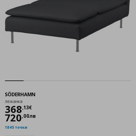
SÖDERHAMN
лежанка
Цена
368,13 €
368
,
13
€
720
,
00
лв
1845 точки