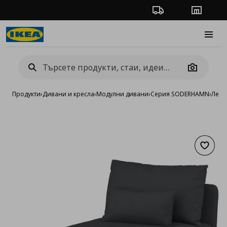
Проследяване на п
Магази
Burge
Camera
Продукти
›
Дивани и кресла
›
Модулни дивани
›
Серия SODERHAMN
›
Лежа
Добав