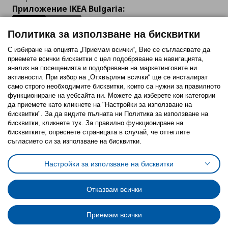
Приложение IKEA Bulgaria:
Политика за използване на бисквитки
С избиране на опцията „Приемам всички“, Вие се съгласявате да
приемете всички бисквитки с цел подобряване на навигацията,
Последвайте ни:
анализ на посещенията и подобряване на маркетинговите ни
активности. При избор на „Отхвърлям всички“ ще се инсталират
Facebook
Twitter
Youtube
Pinterest
Instagram
само строго необходимитe бисквитки, които са нужни за правилното
функциониране на уебсайта ни. Можете да изберете кои категории
да приемете като кликнете на "Настройки за използване на
бисквитки". За да видите пълната ни Политика за използване на
бисквитки, кликнете тук. За правилно функциониране на
бисквитките, опреснете страницата в случай, че оттеглите
съгласието си за използване на бисквитки.
Политика за използване на бисквитки (Cookies)
Избор на настройки за използване на бисквитки
Настройки за използване на бисквитки
Условия за ползване на ikea.bg
Обща политика за личните данни
Политика за защита на личните данни на ikea.bg
Общи условия на програма IKEA Family
Отказвам всички
Политика за защита на лични данни на програма IKEA Family
Приемам всички
© Inter-IKEA Systems B.V. 1999 - 2025