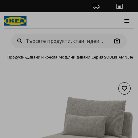
Проследяване на п
Магази
Burge
Camera
Продукти
›
Дивани и кресла
›
Модулни дивани
›
Серия SODERHAMN
›
Лежа
Добав