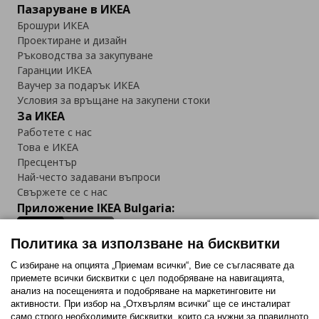
Пазаруване в ИКЕА
Брошури ИКЕА
Проектиране и дизайн
Ръководства за закупуване
Гаранции ИКЕА
Ваучер за подарък ИКЕА
Условия за връщане на закупени стоки
За ИКЕА
Работете с нас
Това е ИКЕА
Пресцентър
Най-често задавани въпроси
Свържете се с нас
Приложение IKEA Bulgaria:
Политика за използване на бисквитки
С избиране на опцията „Приемам всички“, Вие се съгласявате да
приемете всички бисквитки с цел подобряване на навигацията,
Последвайте ни:
анализ на посещенията и подобряване на маркетинговите ни
активности. При избор на „Отхвърлям всички“ ще се инсталират
Facebook
Twitter
Youtube
Pinterest
Instagram
само строго необходимитe бисквитки, които са нужни за правилното