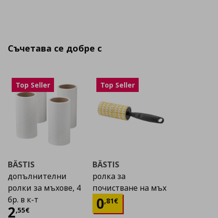
Съчетава се добре с
Top Seller
Top Seller
BÄSTIS
BÄSTIS
допълнителни
ролка за
ролки за мъхове, 4
почистване на мъх
Цена
0,81 €
0
бр. в к-т
,
81
€
Цена
2,55 €
2
,
55
€