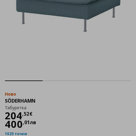
Ново
SÖDERHAMN
Табуретка
Цена
204,52 €
204
,
52
€
400
,
01
лв
1025 точки