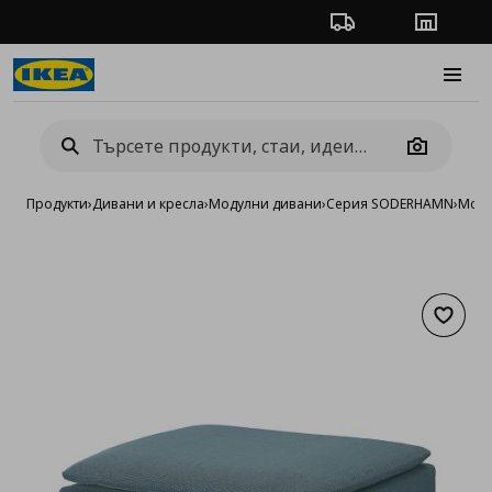
Проследяване на п
Магази
Burge
Camera
Продукти
›
Дивани и кресла
›
Модулни дивани
›
Серия SODERHAMN
›
Моду
Добав