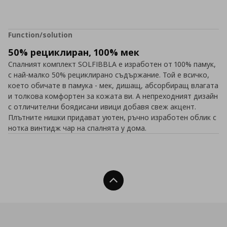
Function/solution
50% рециклиран, 100% мек
Спалният комплект SOLFIBBLA е изработен от 100% памук,
с най-малко 50% рециклирано съдържание. Той е всичко,
което обичате в памука - мек, дишащ, абсорбиращ влагата
и толкова комфортен за кожата ви. А непреходният дизайн
с отличителни боядисани ивици добавя свеж акцент.
Плътните нишки придават уютен, ръчно изработен облик с
нотка винтидж чар на спалнята у дома.
Нагоре