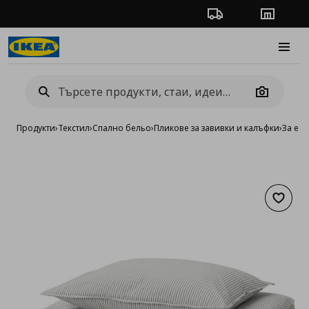
Проследяване на п
Магази
Burge
Camera
Продукти
›
Текстил
›
Спално бельо
›
Пликове за завивки и калъфки
›
За ед
Добав