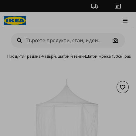
Проследяване на п
Магази
Burge
Camera
Продукти
›
Градина
›
Чадъри, шатри и тенти
›
Шатри
›
мрежа 150см, разли
Добав