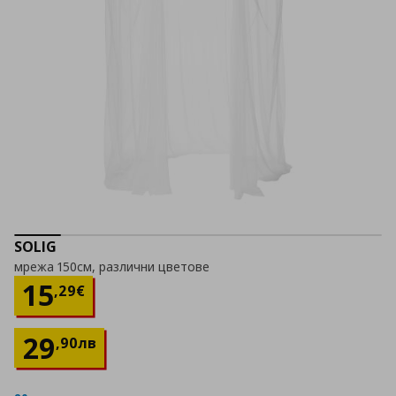
SOLIG
мрежа 150см, различни цветове
Цена
15,29 €
15
,
29
€
29
,
90
лв