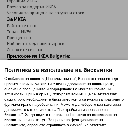
Гаранции ИКЕА
Ваучер за подарък ИКЕА
Условия за връщане на закупени стоки
За ИКЕА
Работете с нас
Това е ИКЕА
Пресцентър
Най-често задавани въпроси
Свържете се с нас
Приложение IKEA Bulgaria:
Политика за използване на бисквитки
С избиране на опцията „Приемам всички“, Вие се съгласявате да
приемете всички бисквитки с цел подобряване на навигацията,
Последвайте ни:
анализ на посещенията и подобряване на маркетинговите ни
активности. При избор на „Отхвърлям всички“ ще се инсталират
Facebook
Twitter
Youtube
Pinterest
Instagram
само строго необходимитe бисквитки, които са нужни за правилното
функциониране на уебсайта ни. Можете да изберете кои категории
да приемете като кликнете на "Настройки за използване на
бисквитки". За да видите пълната ни Политика за използване на
бисквитки, кликнете тук. За правилно функциониране на
бисквитките, опреснете страницата в случай, че оттеглите