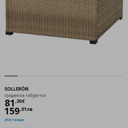
SOLLERÖN
градинска табуретка
Цена
81,30 €
81
,
30
€
159
,
01
лв
410 точки