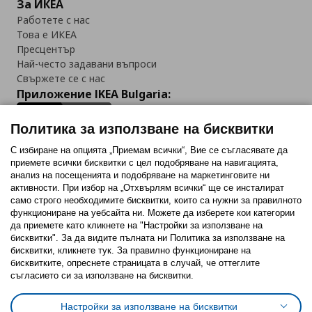
За ИКЕА
Работете с нас
Това е ИКЕА
Пресцентър
Най-често задавани въпроси
Свържете се с нас
Приложение IKEA Bulgaria:
Политика за използване на бисквитки
С избиране на опцията „Приемам всички“, Вие се съгласявате да
приемете всички бисквитки с цел подобряване на навигацията,
Последвайте ни:
анализ на посещенията и подобряване на маркетинговите ни
активности. При избор на „Отхвърлям всички“ ще се инсталират
Facebook
Twitter
Youtube
Pinterest
Instagram
само строго необходимитe бисквитки, които са нужни за правилното
функциониране на уебсайта ни. Можете да изберете кои категории
да приемете като кликнете на "Настройки за използване на
бисквитки". За да видите пълната ни Политика за използване на
бисквитки, кликнете тук. За правилно функциониране на
бисквитките, опреснете страницата в случай, че оттеглите
съгласието си за използване на бисквитки.
Политика за използване на бисквитки (Cookies)
Избор на настройки за използване на бисквитки
Настройки за използване на бисквитки
Условия за ползване на ikea.bg
Обща политика за личните данни