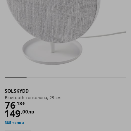
SOLSKYDD
Bluetooth тонколона, 29 см
Цена
76,18 €
76
,
18
€
149
,
00
лв
385 точки