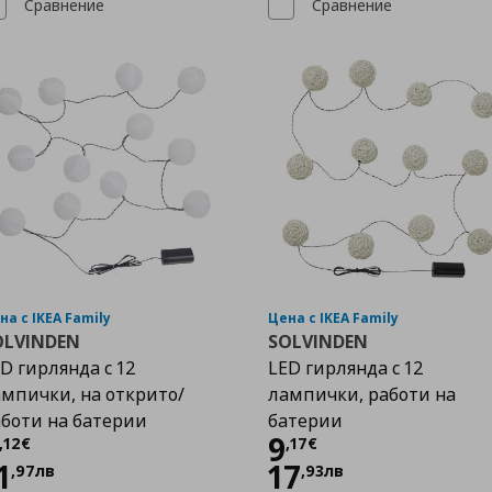
Сравнение
Сравнение
на с IKEA Family
Цена с IKEA Family
OLVINDEN
SOLVINDEN
D гирлянда с 12
LED гирлянда с 12
мпички, на открито/
лампички, работи на
боти на батерии
батерии
Цена
6,12 €
Цена
9,17 €
9
,
12
€
,
17
€
1
17
,
97
лв
,
93
лв