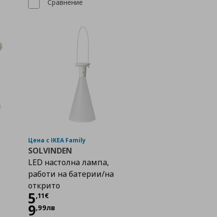
Сравнение
Цена с IKEA Family
SOLVINDEN
LED настолна лампа,
работи на батерии/на
открито
Цена
5,11 €
5
,
11
€
9
,
99
лв