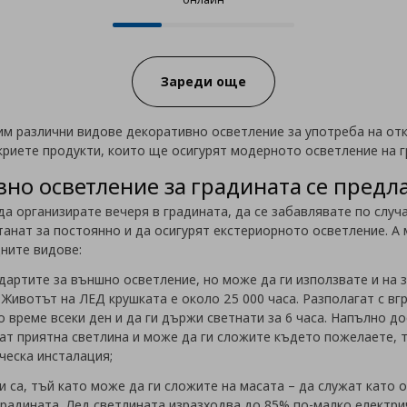
12 от 44 продукта налични онла
Progress:
Зареди още
 различни видове декоративно осветление за употреба на откр
ткриете продукти, които ще осигурят модерното осветление на 
но осветление за градината се предла
 организирате вечеря в градината, да се забавлявате по случ
анат за постоянно и да осигурят екстериорното осветление. А 
дните видове:
дартите за външно осветление, но може да ги използвате и на з
. Животът на ЛЕД крушката е около 25 000 часа. Разполагат с вг
 време всеки ден и да ги държи светнати за 6 часа. Напълно до
ват приятна светлина и може да ги сложите където пожелаете, т
еска инсталация;
 са, тъй като може да ги сложите на масата – да служат като о
 градината. Лед светлината изразходва до 85% по-малко електр