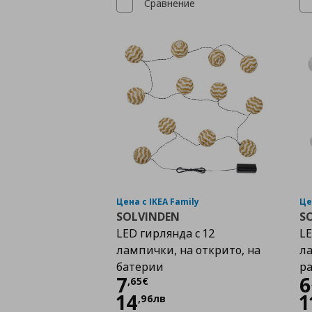
Сравнение
Цена с IKEA Family
Це
SOLVINDEN
S
LED гирлянда с 12
LE
лампички, на открито, на
ла
батерии
ра
Цена
7,65 €
7
6
,
65
€
14
1
,
96
лв