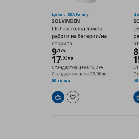
Цена с IKEA Family
Це
SOLVINDEN
S
LED настолна лампа,
LE
работи на батерии/на
ра
открито
о
Цена
9,17 €
9
8
,
17
€
17
1
,
93
лв
Стандартна цена
15,29€
Ст
Стандартна цена
29,90лв
Ст
50 точки
45
Добави в кошницата
Добави към списъка с любими