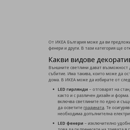
От ИКЕА България може да ви предложим
фенери и други. В тази категория ще о
Какви видове декоратив
Външните светлини дават възможност да
събитие. Има такива, които може да ост
дома. В ИКЕА може да избирате от сле
LED гирлянди
– отговарят на стан
както и с различен дизайн и форма
включва светлините по едно и също
да осветите
градината
. Те осигуря
необходима допълнителна електрич
LED фенери
– изключително удобни
това да ги пренесете на тревата в