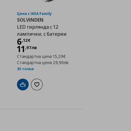
Цена с IKEA Family
SOLVINDEN
LED гирлянда с 12
лампички, с батерии
Цена
6,12 €
6
,
12
€
11
,
97
лв
Стандартна цена
15,29€
Стандартна цена
29,90лв
35 точки
Добави в кошницата
Добави към списъка с любими
а с любими