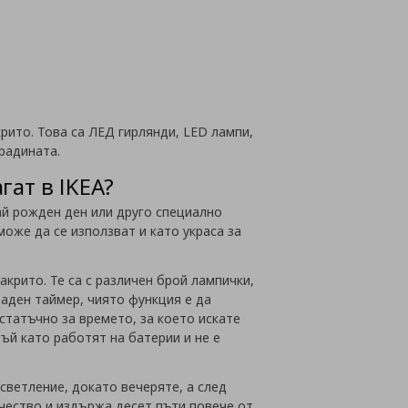
йн
ито. Това са ЛЕД гирлянди, LED лампи,
градината.
гат в IKEA?
ай рожден ден или друго специално
може да се използват и като украса за
акрито. Те са с различен брой лампички,
раден таймер, чиято функция е да
статъчно за времето, за което искате
ъй като работят на батерии и не е
светление, докато вечеряте, а след
ичество и издържа десет пъти повече от