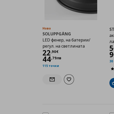
Ново
S
SOLUPPGÅNG
ак
LED фенер, на батерии/
л
регул. на светлината
5
Цена
22,90 €
22
,
90
€
9
44
,
79
лв
30
115 точки
Добави към списъка с лю
Информирай ме за наличност