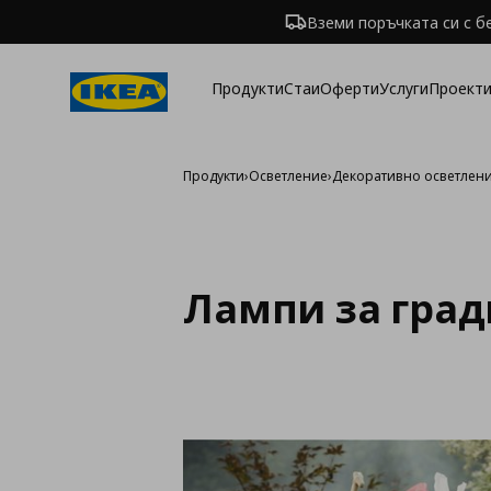
Вземи поръчката си с б
Продукти
Стаи
Оферти
Услуги
Проекти
Продукти
›
Осветление
›
Декоративно осветлен
Лампи за град