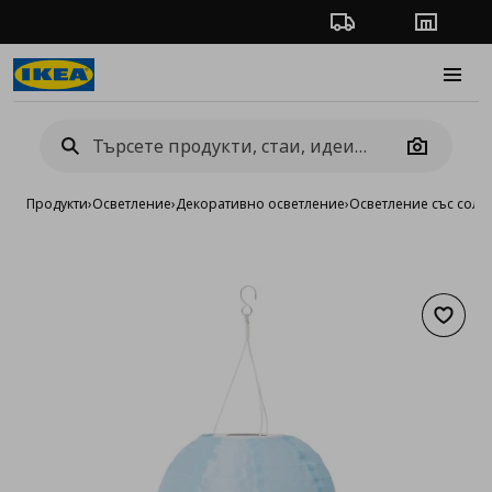
Проследяване на п
Магази
Burge
Camera
Продукти
›
Осветление
›
Декоративно осветление
›
Осветление със сола
Добав