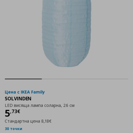
Цена с IKEA Family
SOLVINDEN
LED висяща лампа соларна, 26 см
Цена
5,73 €
5
,
73
€
Стандартна цена
8,18€
30 точки