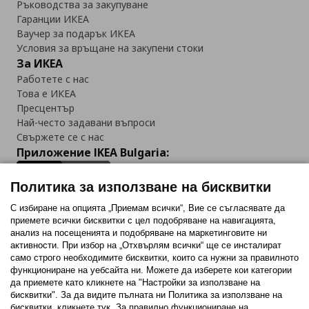
Ръководства за закупуване
Гаранции ИКЕА
Ваучер за подарък ИКЕА
Условия за връщане на закупени стоки
За ИКЕА
Работете с нас
Това е ИКЕА
Пресцентър
Най-често задавани въпроси
Свържете се с нас
Приложение IKEA Bulgaria:
Политика за използване на бисквитки
С избиране на опцията „Приемам всички“, Вие се съгласявате да
приемете всички бисквитки с цел подобряване на навигацията,
Последвайте ни:
анализ на посещенията и подобряване на маркетинговите ни
активности. При избор на „Отхвърлям всички“ ще се инсталират
Facebook
Twitter
Youtube
Pinterest
Instagram
само строго необходимитe бисквитки, които са нужни за правилното
функциониране на уебсайта ни. Можете да изберете кои категории
да приемете като кликнете на "Настройки за използване на
бисквитки". За да видите пълната ни Политика за използване на
бисквитки, кликнете тук. За правилно функциониране на