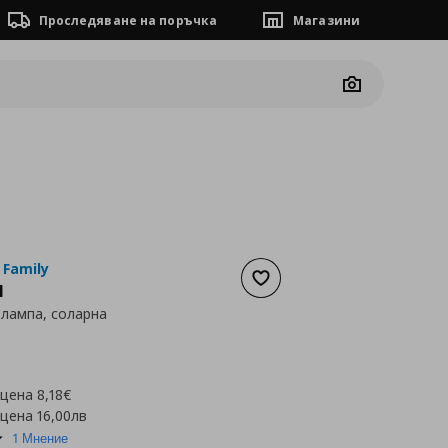
Проследяване на поръчка
Магазини
Camera
 Family
Добави към списъка с люб
N
лампа, соларна
а
5,32 €
 цена
8,18€
 цена
16,00лв
5.0
1 Мнение