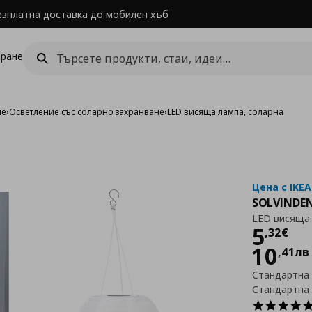
езплатна доставка до мобилен хъб
ране
ие
›
Осветление със соларно захранване
›
LED висяща лампа, соларна
Цена с IKEA
SOLVINDE
LED висяща 
Цен
5
,
32
€
10
,
41
лв
Стандартна
Стандартна