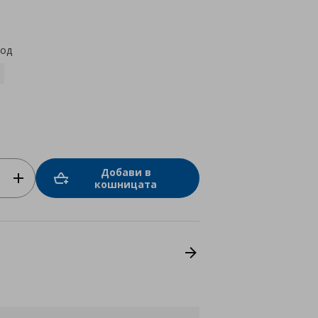
star
rating
код
Добави в
кошницата