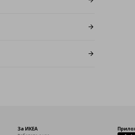
За ИКЕА
Прилож