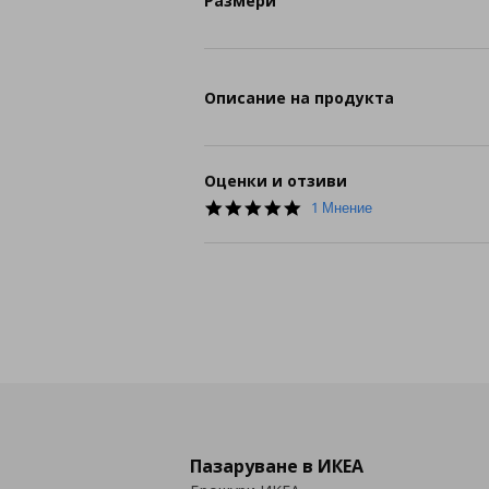
Размери
Описание на продукта
Оценки и отзиви
5.0
1 Мнение
star
rating
Пазаруване в ИКЕА