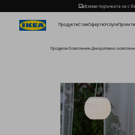
Вземи поръчката си с б
Продукти
Стаи
Оферти
Услуги
Проекти
Продукти
›
Осветление
›
Декоративно осветлен