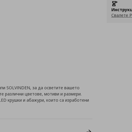
Инструкц
Свалете P
пи SOLVINDEN, за да осветите вашето
е различни цветове, мотиви и размери.
LED крушки и абажури, които са изработени