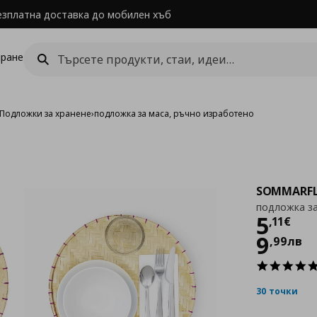
езплатна доставка до мобилен хъб
ране
Пoдложки за хранене
›
подложка за маса, ръчно изработено
SOMMARF
подложка за
Цен
5
,
11
€
9
,
99
лв
30 точки