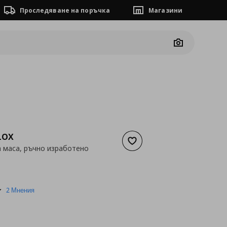
Проследяване на поръчка
Магазини
Camera
LOX
Добави към списъка с люб
 маса, ръчно изработено
а
5,11 €
5.0
2 Мнения
star
rating