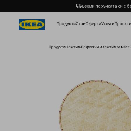
Вземи поръчката си с б
Продукти
Стаи
Оферти
Услуги
Проекти
Продукти
›
Текстил
›
Подложки и текстил за маса
›