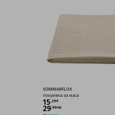
SOMMARFLOX
покривка за маса
Цена
15,29 €
15
,
29
€
29
,
90
лв