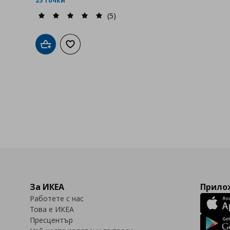
25 точки
(5)
бими
Добави в кошницата
Добави към списъка с любими
За ИКЕА
Прилож
Работете с нас
Това е ИКЕА
Пресцентър