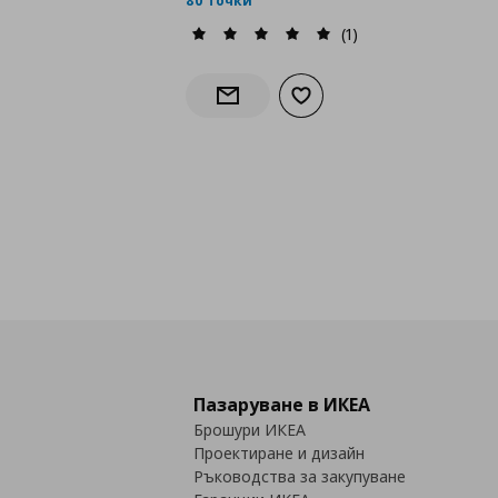
80 точки
(1)
Добави към списъка с лю
Информирай ме за наличност
Пазаруване в ИКЕА
Брошури ИКЕА
Проектиране и дизайн
Ръководства за закупуване