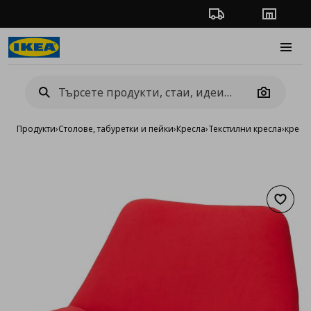
Проследяване на п
Магази
Burge
Camera
Продукти
›
Столове, табуретки и пейки
›
Кресла
›
Текстилни кресла
›
кресл
Добав