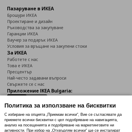
Пазаруване в ИКЕА
Брошури ИКЕА
Проектиране и дизайн
Ръководства за закупуване
Гаранции ИКЕА
Ваучер за подарък ИКЕА
Условия за връщане на закупени стоки
За ИКЕА
Работете с нас
Това е ИКЕА
Пресцентър
Най-често задавани въпроси
Свържете се с нас
Приложение IKEA Bulgaria:
Политика за използване на бисквитки
С избиране на опцията „Приемам всички“, Вие се съгласявате да
приемете всички бисквитки с цел подобряване на навигацията,
Последвайте ни:
анализ на посещенията и подобряване на маркетинговите ни
активности. При избор на „Отхвърлям всички“ ще се инсталират