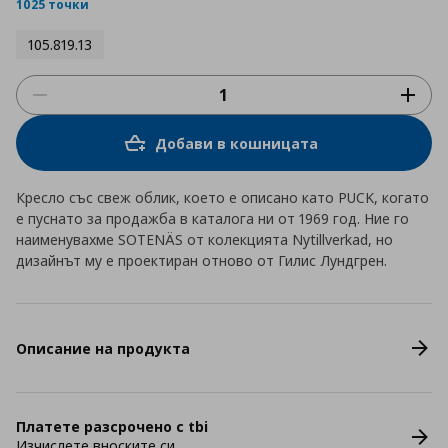
rating
1025 точки
105.819.13
Добави в кошницата
Кресло със свеж облик, което е описано като PUCK, когато
е пуснато за продажба в каталога ни от 1969 год. Ние го
наименувахме SOTENÄS от колекцията Nytillverkad, но
дизайнът му е проектиран отново от Гилис Лундгрен.
Описание на продукта
Платете разсрочено с tbi
Изчислете вноските си