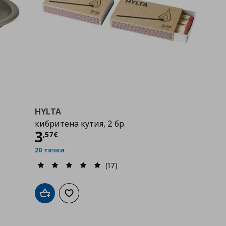
HYLTA
кибритена кутия, 2 бр.
Цена
3,57 €
3
,
57
€
20 точки
(17)
бими
Добави в кошницата
Добави към списъка с любими