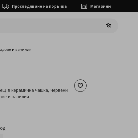
Проследяване на поръчка
Магазини
Camera
лодове и ванилия
Добави към списъка с люб
ещ в керамична чашка, червени
ове и ванилия
а
8,18 €
код