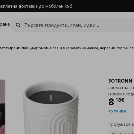
езплатна доставка до мобилен хъб
ране
матизирани свещи
›
ароматна свещ в керамична чашка, червени горски п
SOTRONN
ароматна св
горски плод
Цен
8
,
18
€
45 точки
Продуктов 