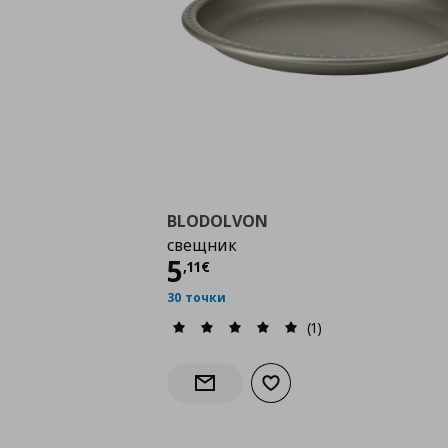
BLODOLVON
свещник
Цена
5,11 €
5
,
11
€
30 точки
(1)
Добави към списъка с лю
Информирай ме за наличност