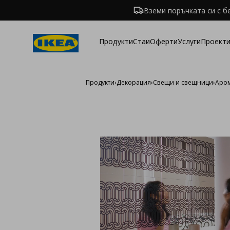
Вземи поръчката си с б
Продукти
Стаи
Оферти
Услуги
Проекти
Продукти
›
Декорация
›
Свещи и свещници
›
Аро