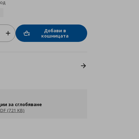
код
Добави в
кошницата
ии за сглобяване
DF (721 KB)