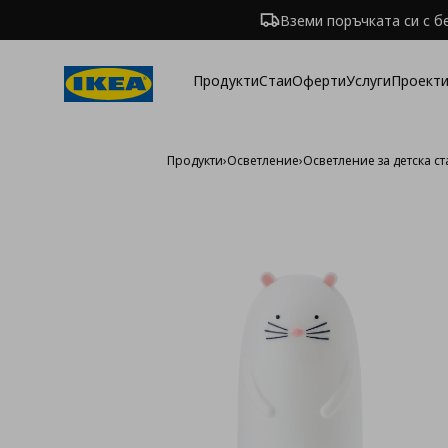
Вземи поръчката си с б
Продукти
Стаи
Оферти
Услуги
Проекти
Продукти
›
Осветление
›
Осветление за детска ст