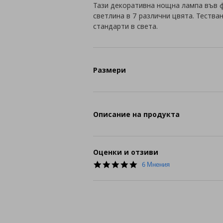
Тази декоративна нощна лампа във 
светлина в 7 различни цвята. Тества
стандарти в света.
Размери
Описание на продукта
Оценки и отзиви
5.0
6 Мнения
star
rating