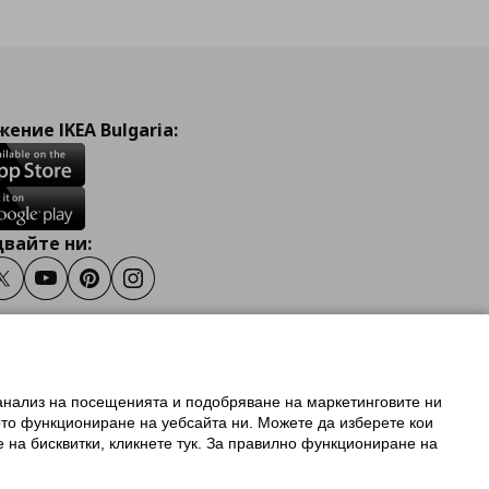
ение IKEA Bulgaria:
вайте ни:
ook
Twitter
Youtube
Pinterest
Instagram
 анализ на посещенията и подобряване на маркетинговите ни
олзване на ikea.bg
ото функциониране на уебсайта ни. Можете да изберете кои
 IKEA Family
е на бисквитки, кликнете тук. За правилно функциониране на