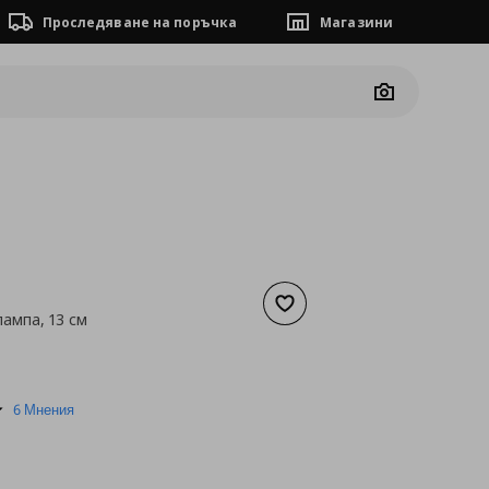
Проследяване на поръчка
Магазини
Camera
Добави към списъка с люб
ампа, 13 см
а
14,27 €
5.0
6 Мнения
star
rating