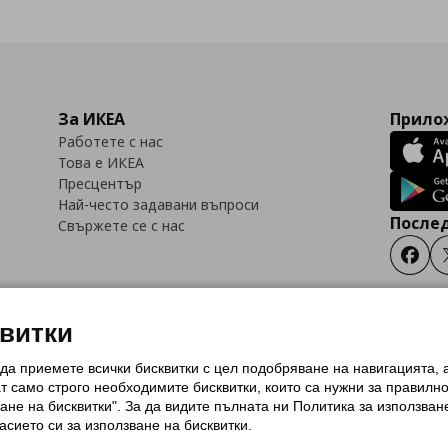
За ИКЕА
Прилож
Работете с нас
Това е ИКЕА
Пресцентър
Най-често задавани въпроси
Послед
Свържете се с нас
Faceb
квитки
 да приемете всички бисквитки с цел подобряване на навигацията,
тки (Cookies)
Избор на настройки за използване на бисквитки
Условия за п
ат само строго необходимитe бисквитки, които са нужни за правилн
Политика за защита на личните данни на ikea.bg
Общи условия на програма
ане на бисквитки". За да видите пълната ни Политика за използван
и на програма IKEA Family
асието си за използване на бисквитки.