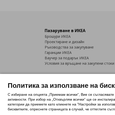
Пазаруване в ИКЕА
Брошури ИКЕА
Проектиране и дизайн
Ръководства за закупуване
Гаранции ИКЕА
Ваучер за подарък ИКЕА
Условия за връщане на закупени стоки
Политика за използване на бис
С избиране на опцията „Приемам всички“, Вие се съгласявате
Политика за използване на бискви
активности. При избор на „Отхвърлям всички“ ще се инсталир
Обща политика за личните данни
категории да приемете като кликнете на "Настройки за използв
Политика за защита на лични данн
бисквитките, опреснете страницата в случай, че оттеглите съгл